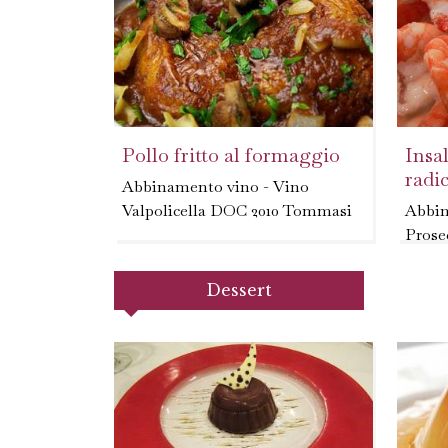
Pollo fritto al formaggio
Insa
radi
Abbinamento vino - Vino
Valpolicella DOC 2010 Tommasi
Abbin
Prose
Marc
Dessert
- Lava
vapore
radicc
taglia
asciug