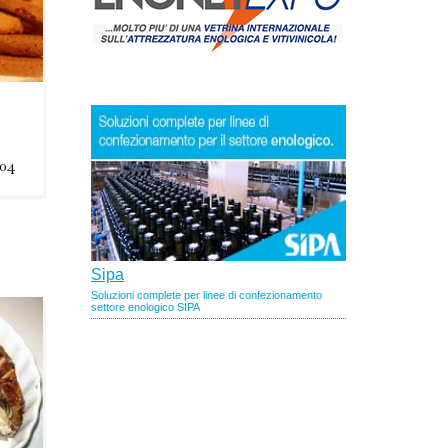
04
uovo