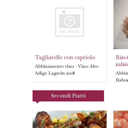
Omoge
Tagliatelle con capriolo
Risot
salsi
Abbinamento vino - Vino Alto
Adige Lagrein 2008
Abbin
Rabos
2003
Secondi Piatti
- Puli
finem
con un
cucchi
lascia