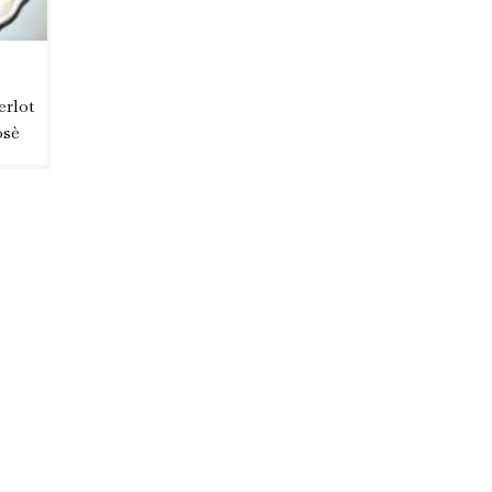
rlot
osè
ele e
e a