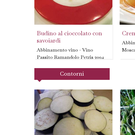
Budino al cioccolato con
Crem
savoiardi
Abbin
Abbinamento vino - Vino
Mosca
Passito Ramandolo Petris 2004
ar car
con 1 
Contorni
limon
noccio
toglie