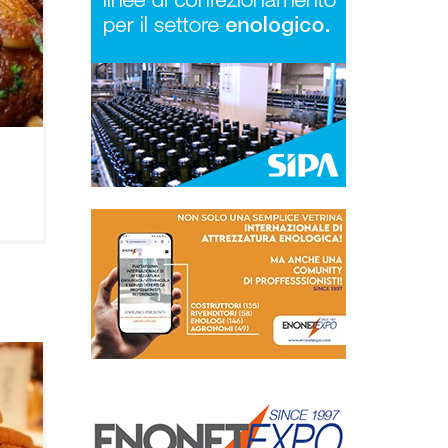
a
liare
oline
.