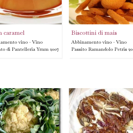
 caramel
Biscottini di mais
amento vino - Vino
Abbinamento vino - Vino
to di Pantelleria Yrnm 2007
Passito Ramandolo Petris 20
amellare 100 gr di zucchero
1. Sulla spianatoia mescolare
cucchiaino di succo di
farina, zucchero e lievito 2.
e, quando sarà color
impastare burro e 2 tuorli d'
la ed inizierà a spumare,
e il latte 3. lasciar riposare
rlo dal fuoco e...
l'impasto un'ora...