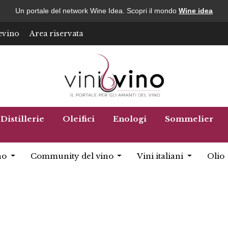
Un portale del network Wine Idea. Scopri il mondo
Wine idea
evino
Area riservata
Distillerie
Oleifici
Enologi
Sommelier
no
Community del vino
Vini italiani
Olio