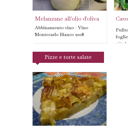
Melanzane all'olio d'oliva
Cavol
Abbinamento vino - Vino
Pulite
Montecarlo Bianco 2008
foglie
più du
lavate
Pizze e torte salate
corren