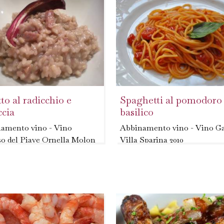
nea 4....
to al radicchio e
Spaghetti al pomodoro
ccia
basilico
amento vino - Vino
Abbinamento vino - Vino Ga
o del Piave Ornella Molon
Villa Sparina 2010
- Pulire i pomodori, scottarli
re lo scalogno e tritarlo
acqua bollente, pelarli e tagli
ente, metterlo in una teglia
a dadini privandoli dei semi. 
 cucchiaio di olio, due
Pulire la cipolla e tagliarla a
ai di acqua e un pò di sale,
rondelle...
ndo...