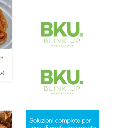
 e
vi
 in
arli
-