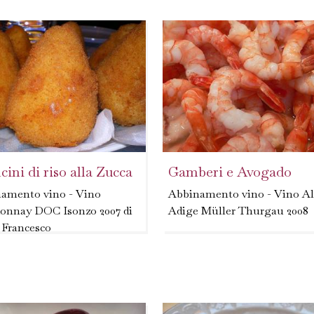
ini di riso alla Zucca
Gamberi e Avogado
amento vino - Vino
Abbinamento vino - Vino Al
onnay DOC Isonzo 2007 di
Adige Müller Thurgau 2008
 Francesco
- Lavare i gamberi e cuocerli
liare la zucca a dadini e
vapore per 5 minuti. - Lavare
la a vapore 2. Saltare i
soncino, privarlo della radice
 in padella con olio, sale,
asciugarlo con un canovaccio
. Schiacciarli in una pure
Sbucciare...