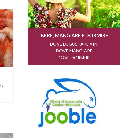
to
 a
 il
 e
. -