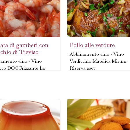
lata di gamberi con
Pollo alle verdure
cchio di Treviso
Abbinamento vino - Vino
amento vino - Vino
Verdicchio Matelica Mirum
cco DOC Frizzante La
Riserva 2007
a
- Pulire le verdure, tagliare l
re i gamberi e cuocerli a
cipolla a rotelline sottili, tag
 per 5 minuti. - Lavare il
la carota e il sedano a strisci
hio, privarlo della radice e
sottili, mettere tutto in una..
rlo a pezzetti, dopo averlo
ato...