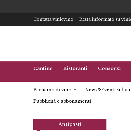
Contatta vinievino
Resta informato su vini
Cantine
Ristoranti
Consorzi
Parliamo di vino
News&Eventi sul vi
Pubblicità e abbonamenti
Antipasti