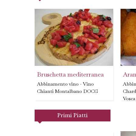
Bruschetta mediterranea
Aranc
Abbinamento vino - Vino
Abbin
Chianti Montalbano DOCG
Chard
Vosca
1. Tag
Primi Piatti
cuocer
dadini
pepe 3