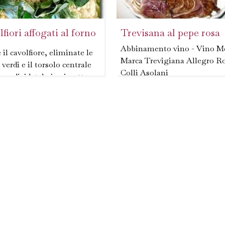
fiori affogati al forno
Trevisana al pepe rosa
Abbinamento vino - Vino Me
 il cavolfiore, eliminate le
Marca Trevigiana Allegro R
 verdi e il torsolo centrale
Colli Asolani
ro; dividetelo in cimette e
le bene sotto l'acqua
Pulite i cespi di radicchio,
te....
staccate tutte le foglie, lavat
asciugatele, quindi tagliatel
grosse listarelle. Private le
costole di sedano...