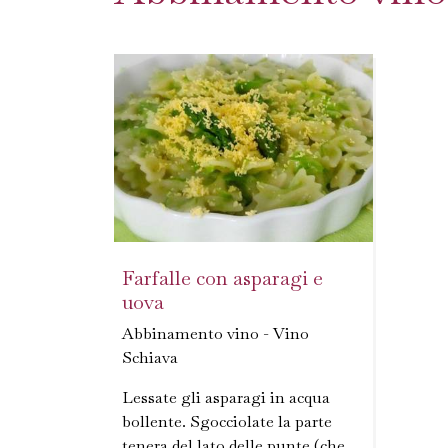
Farfalle con asparagi e
uova
Abbinamento vino - Vino
Schiava
Lessate gli asparagi in acqua
bollente. Sgocciolate la parte
tenera del lato delle punte (che