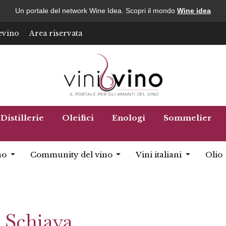
Un portale del network Wine Idea. Scopri il mondo
Wine idea
evino
Area riservata
Distillerie
Oleifici
Enologi
Sommelier
no
Community del vino
Vini italiani
Olio
 Schiava