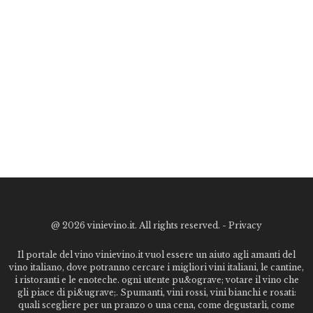
@
2026 vinievino.it. All rights reserved. -
Privacy
Il portale del vino vinievino.it vuol essere un aiuto agli amanti del
vino italiano, dove potranno cercare i migliori vini italiani, le cantine,
i ristoranti e le enoteche. ogni utente pu&ograve; votare il vino che
gli piace di pi&ugrave;. Spumanti, vini rossi, vini bianchi e rosati:
quali scegliere per un pranzo o una cena, come degustarli, come