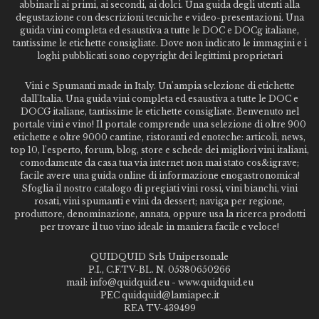
abbinarli ai primi, ai secondi, ai dolci. Una guida degli utenti alla
degustazione con descrizioni tecniche e video-presentazioni. Una
guida vini completa ed esaustiva a tutte le DOC e DOCg italiane,
tantissime le etichette consigliate. Dove non indicato le immagini e i
loghi pubblicati sono copyright dei legittimi proprietari
Vini e Spumanti made in Italy. Un'ampia selezione di etichette
dall'Italia. Una guida vini completa ed esaustiva a tutte le DOC e
DOCG italiane, tantissime le etichette consigliate. Benvenuto nel
portale vini e vino! Il portale comprende una selezione di oltre 900
etichette e oltre 9000 cantine, ristoranti ed enoteche: articoli, news,
top 10, l'esperto, forum, blog, store e schede dei migliori vini italiani,
comodamente da casa tua via internet non mai stato cos&igrave;
facile avere una guida online di informazione enogastronomica!
Sfoglia il nostro catalogo di pregiati vini rossi, vini bianchi, vini
rosati, vini spumanti e vini da dessert; naviga per regione,
produttore, denominazione, annata, oppure usa la ricerca prodotti
per trovare il tuo vino ideale in maniera facile e veloce!
QUIDQUID Srls Unipersonale
P.I., C.F.TV-BL. N. 05380650266
mail: info@quidquid.eu - www.quidquid.eu
PEC quidquid@lamiapec.it
REA TV-439499