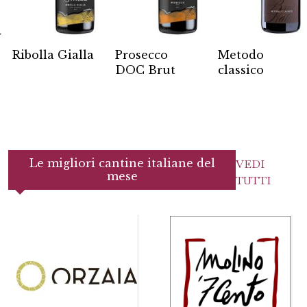
Y
Ribolla Gialla
Prosecco
Metodo
DOC Brut
classico
Le migliori cantine italiane del
VEDI
mese
TUTTI