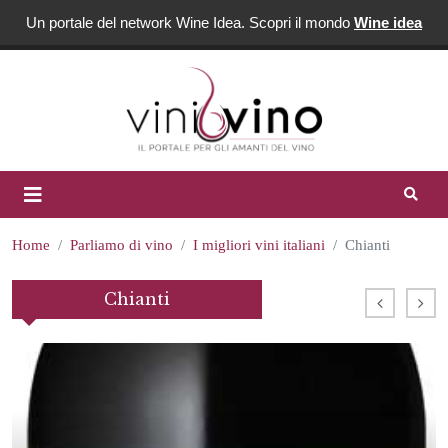
Un portale del network Wine Idea. Scopri il mondo
Wine idea
Home
Parliamo di vino
I migliori vini italiani
Chianti
Chianti