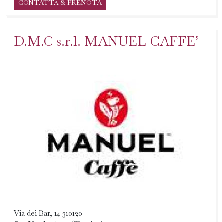
CONTATTA & PRENOTA
D.M.C s.r.l. MANUEL CAFFE’
Via dei Bar, 14 310120