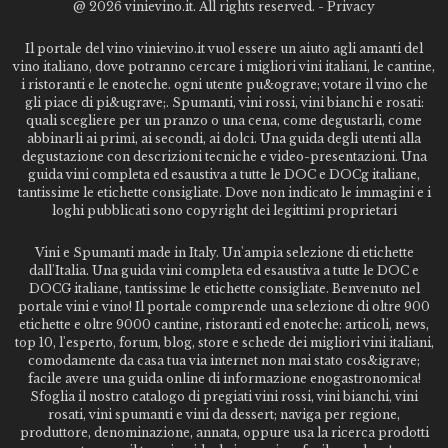
@
2026 vinievino.it. All rights reserved. -
Privacy
Il portale del vino vinievino.it vuol essere un aiuto agli amanti del
vino italiano, dove potranno cercare i migliori vini italiani, le cantine,
i ristoranti e le enoteche. ogni utente pu&ograve; votare il vino che
gli piace di pi&ugrave;. Spumanti, vini rossi, vini bianchi e rosati:
quali scegliere per un pranzo o una cena, come degustarli, come
abbinarli ai primi, ai secondi, ai dolci. Una guida degli utenti alla
degustazione con descrizioni tecniche e video-presentazioni. Una
guida vini completa ed esaustiva a tutte le DOC e DOCg italiane,
tantissime le etichette consigliate. Dove non indicato le immagini e i
loghi pubblicati sono copyright dei legittimi proprietari
Vini e Spumanti made in Italy. Un'ampia selezione di etichette
dall'Italia. Una guida vini completa ed esaustiva a tutte le DOC e
DOCG italiane, tantissime le etichette consigliate. Benvenuto nel
portale vini e vino! Il portale comprende una selezione di oltre 900
etichette e oltre 9000 cantine, ristoranti ed enoteche: articoli, news,
top 10, l'esperto, forum, blog, store e schede dei migliori vini italiani,
comodamente da casa tua via internet non mai stato cos&igrave;
facile avere una guida online di informazione enogastronomica!
Sfoglia il nostro catalogo di pregiati vini rossi, vini bianchi, vini
rosati, vini spumanti e vini da dessert; naviga per regione,
produttore, denominazione, annata, oppure usa la ricerca prodotti