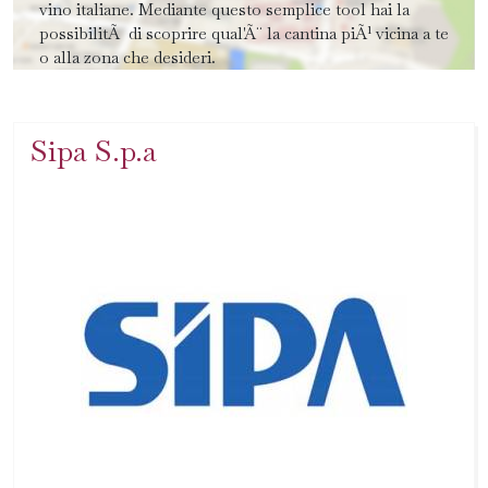
vino italiane. Mediante questo semplice tool hai la
possibilitÃ di scoprire qual'Ã¨ la cantina piÃ¹ vicina a te
o alla zona che desideri.
Sipa S.p.a