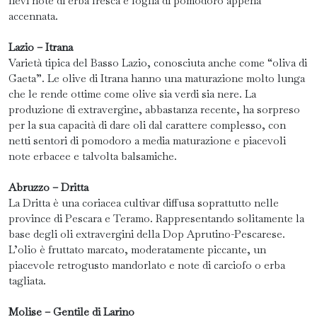
lievi note di erba fresca e foglia di pomodoro appena
accennata.
Lazio – Itrana
Varietà tipica del Basso Lazio, conosciuta anche come “oliva di
Gaeta”. Le olive di Itrana hanno una maturazione molto lunga
che le rende ottime come olive sia verdi sia nere. La
produzione di extravergine, abbastanza recente, ha sorpreso
per la sua capacità di dare oli dal carattere complesso, con
netti sentori di pomodoro a media maturazione e piacevoli
note erbacee e talvolta balsamiche.
Abruzzo – Dritta
La Dritta è una coriacea cultivar diffusa soprattutto nelle
province di Pescara e Teramo. Rappresentando solitamente la
base degli oli extravergini della Dop Aprutino-Pescarese.
L’olio è fruttato marcato, moderatamente piccante, un
piacevole retrogusto mandorlato e note di carciofo o erba
tagliata.
Molise – Gentile di Larino