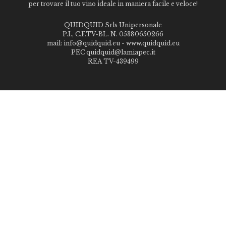
per trovare il tuo vino ideale in maniera facile e veloce!
QUIDQUID Srls Unipersonale
P.I., C.F.TV-BL. N. 05380650266
mail: info@quidquid.eu - www.quidquid.eu
PEC quidquid@lamiapec.it
REA TV-439499