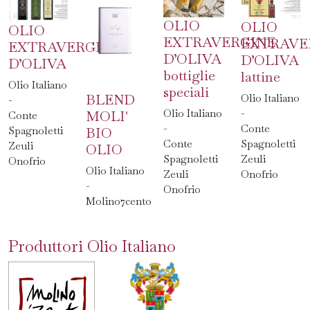
OLIO
OLIO
OLIO
EXTRAVERGINE
EXTRAVE
EXTRAVERGINE
D’OLIVA
D’OLIVA
D’OLIVA
bottiglie
lattine
Olio Italiano
speciali
BLEND
Olio Italiano
-
-
Olio Italiano
MOLI'
Conte
Conte
-
BIO
Spagnoletti
Spagnoletti
Conte
Zeuli
OLIO
Zeuli
Spagnoletti
Onofrio
Olio Italiano
Onofrio
Zeuli
-
Onofrio
Molino7cento
Produttori Olio Italiano