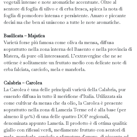
vegetali intense e note aromatiche accentuate. Oltre al
sentore di foglia di ulivo e di erba fresca, spicca la nota di
foglia di pomodoro intensa e persistente. Amaro e piccante
decisi ma che ben si uniscono a tutte le note aromatiche.
Basilicata – Majatica
Varietà forse più famosa come oliva da mensa, diffusa
soprattutto nella zona interna del Basento e nella provincia di
Matera, dà pure oli interessanti. L’extravergine che ne se
ottiene è solitamente un fruttato medio con delicate note di
erba falciata, carciofo, mela e mandorla.
Calabria – Carolea
La Carolea è una delle principali varietà della Calabria, pur
essendo diffusa in tutto il meridione d’Italia. Utilizzata sia
come cultivar da mensa che da olio, la Carolea è presente
soprattutto nella zona di Lamezia Terme ed è alla base (per
almeno il 90%) di una delle quattro DOP regionali,
denominata appunto Lametia. Il prodotto è di ottima qualità:
giallo con riflessi verdi, mediamente fruttato con sentori di
mela, mandorla, carciofo e sfumature d'amaro, di piccante ed