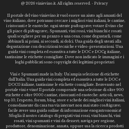
@
2026 vinievino.it. All rights reserved. -
Privacy
Il portale del vino vinievino.it vuol essere un aiuto agli amanti del
vino italiano, dove potranno cercare i migliori vini italiani, le cantine,
i ristoranti e le enoteche. ogni utente pu&ograve; votare il vino che
gli piace di pi&ugrave;. Spumanti, vini rossi, vini bianchi e rosati:
quali scegliere per un pranzo o una cena, come degustarli, come
abbinarli ai primi, ai secondi, ai dolci. Una guida degli utenti alla
degustazione con descrizioni tecniche e video-presentazioni. Una
guida vini completa ed esaustiva a tutte le DOC e DOCg italiane,
tantissime le etichette consigliate. Dove non indicato le immagini e i
loghi pubblicati sono copyright dei legittimi proprietari
Vini e Spumanti made in Italy. Un'ampia selezione di etichette
dall'Italia. Una guida vini completa ed esaustiva a tutte le DOC e
DOCG italiane, tantissime le etichette consigliate. Benvenuto nel
portale vini e vino! Il portale comprende una selezione di oltre 900
etichette e oltre 9000 cantine, ristoranti ed enoteche: articoli, news,
top 10, l'esperto, forum, blog, store e schede dei migliori vini italiani,
comodamente da casa tua via internet non mai stato cos&igrave;
facile avere una guida online di informazione enogastronomica!
Sfoglia il nostro catalogo di pregiati vini rossi, vini bianchi, vini
rosati, vini spumanti e vini da dessert; naviga per regione,
produttore, denominazione, annata, oppure usa la ricerca prodotti