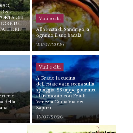
RSO,
O SU
PORTA GLI
Vini e cibi
UORE DEI
TALI DEL
Alla Festa di Sandrigo, a
ognuno il suo bacalà
23/07/2026
Vini e cibi
 vini
A Grado la cucina
rusco compie 20
dell’estate va in scena sulla
antine
spiaggia: 23 tappe gourmet
rriccio
al tramonto con Friuli
ste a Tarquinia
na della
Venezia Giulia Via dei
cana
Sapori
15/07/2026