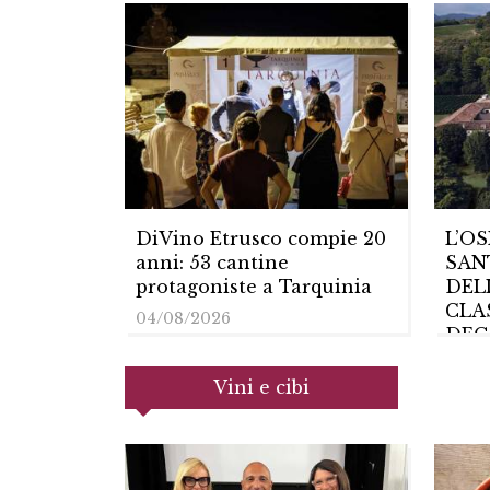
DiVino Etrusco compie 20
L’OS
anni: 53 cantine
SAN
protagoniste a Tarquinia
DEL
CLAS
04/08/2026
DEG
L’AN
TRA
Vini e cibi
23/0