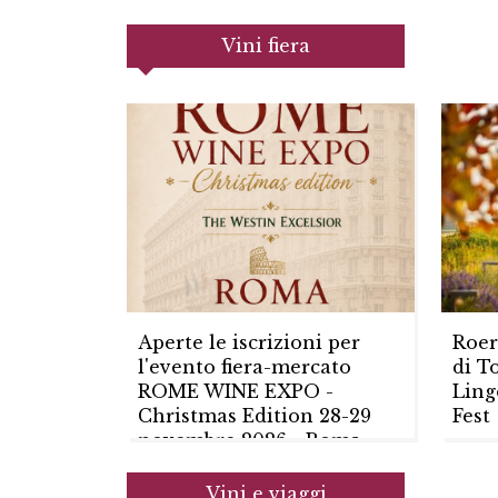
Vini fiera
Aperte le iscrizioni per
Roer
l'evento fiera-mercato
di T
ROME WINE EXPO -
Ling
Christmas Edition 28-29
Fest
novembre 2026 - Roma
18/0
05/08/2026
Vini e viaggi