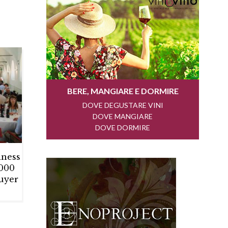
iness
.000
buyer