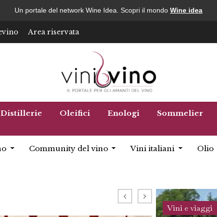
Un portale del network Wine Idea. Scopri il mondo
Wine idea
evino
Area riservata
Distillerie
Oleifici
Enologi
Sommelier
no
Community del vino
Vini italiani
Olio
Vini e viaggi