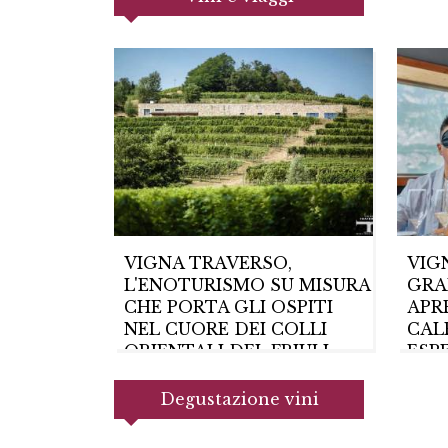
VIGNA TRAVERSO,
VIG
L'ENOTURISMO SU MISURA
GRA
CHE PORTA GLI OSPITI
APR
NEL CUORE DEI COLLI
CAL
ORIENTALI DEL FRIULI
ESP
28/07/2026
08/0
Degustazione vini