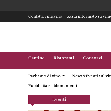
Contatta vinievino
Resta informato su vini
Cantine
Ristoranti
Consorzi
Parliamo di vino
News&Eventi sul vi
Pubblicità e abbonamenti
Eventi