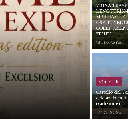
VIGNA TRAVE
L'ENOTURISM
MISURA CHE 
OSPITI NEL C
COLLI ORIEN
FRIULI
28/07/2026
Degustazione
DiVino Et
Vini e cibi
anni: 53 c
Castello del Te
protagoni
celebra la cuci
tradizione tos
04/08/2026
17/07/2026