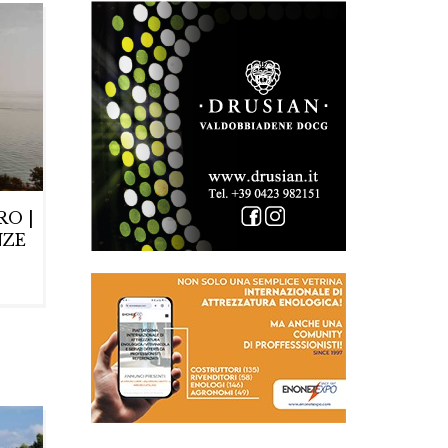
RO |
NZE