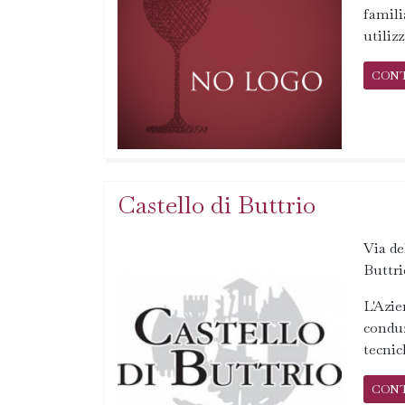
famili
utiliz
CON
Castello di Buttrio
Via de
Buttri
L'Azie
conduz
tecnic
CON