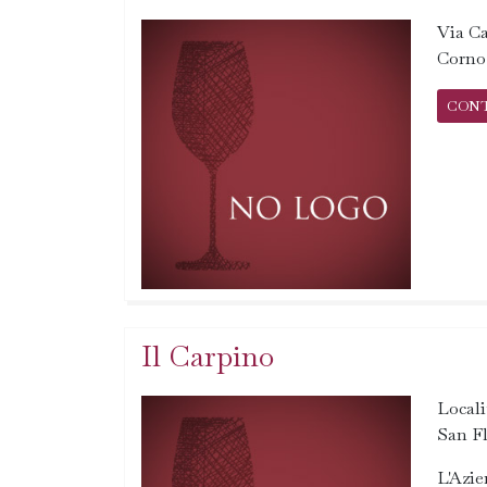
Via Ca
Corno
CON
Il Carpino
Locali
San Fl
L'Azie