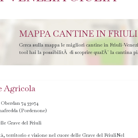
MAPPA CANTINE IN FRIULI
Cerca sulla mappa le migliori cantine in Friuli-Vene
tool hai la possibilitÃ di scoprire qual'Ã¨ la cantina pi
 Agricola
 Oberdan 74 33074
nafredda (Pordenone)
elle Grave del Friuli
tà, territorio e visione nel cuore delle Grave del FriuliNel