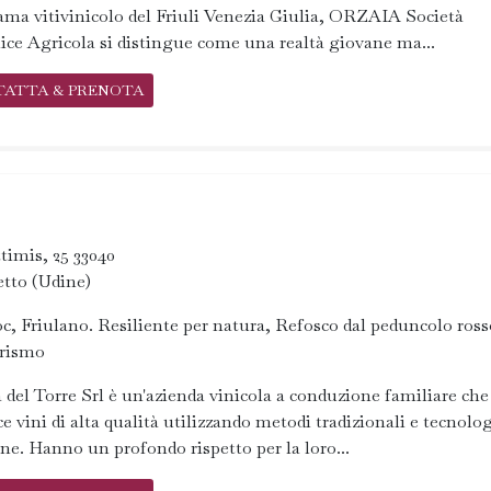
ma vitivinicolo del Friuli Venezia Giulia, ORZAIA Società
ce Agricola si distingue come una realtà giovane ma...
TATTA & PRENOTA
timis, 25 33040
tto (Udine)
oc, Friulano. Resiliente per natura, Refosco dal peduncolo ross
urismo
 del Torre Srl è un'azienda vinicola a conduzione familiare che
e vini di alta qualità utilizzando metodi tradizionali e tecnolo
e. Hanno un profondo rispetto per la loro...