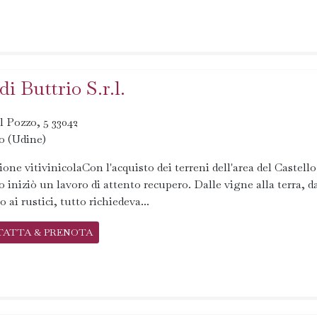
i Buttrio S.r.l.
l Pozzo, 5 33042
o (Udine)
ione vitivinicolaCon l'acquisto dei terreni dell'area del Castello
o iniziò un lavoro di attento recupero. Dalle vigne alla terra, d
o ai rustici, tutto richiedeva...
TATTA & PRENOTA