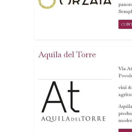
panora
Sempli
CON
Aquila del Torre
Via At
Povole
vini d
agrit
Aquila
produc
modern