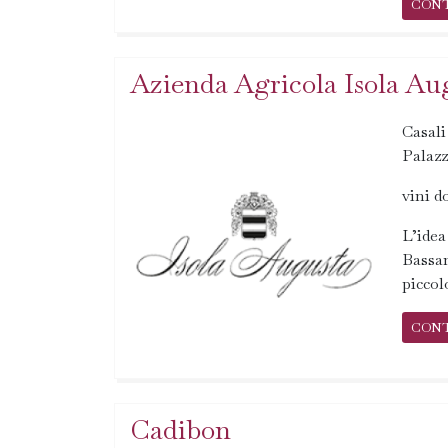
CON
Azienda Agricola Isola Au
Casali
Palazz
vini d
L’idea
Bassan
piccol
CON
Cadibon