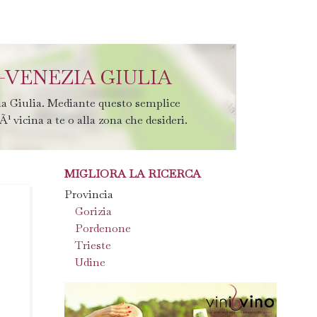
-VENEZIA GIULIA
zia Giulia. Mediante questo semplice
Ã¹ vicina a te o alla zona che desideri.
MIGLIORA LA RICERCA
Provincia
Gorizia
Pordenone
Trieste
Udine