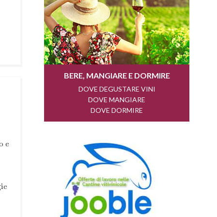
o e
gie