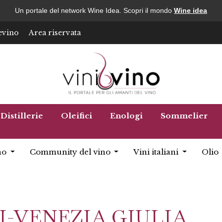
Un portale del network Wine Idea. Scopri il mondo
Wine idea
evino
Area riservata
Distillerie
Oleifici
Enologi
Sommelier
no
Community del vino
Vini italiani
Olio
I-VENEZIA GIULIA