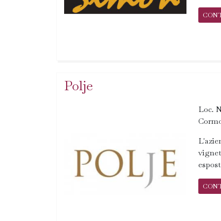
CON
Polje
Loc. N
Cormo
L'azie
vignet
espost
CON