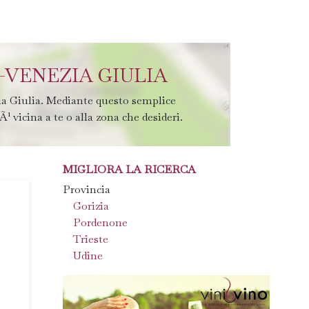
-VENEZIA GIULIA
zia Giulia. Mediante questo semplice
Ã¹ vicina a te o alla zona che desideri.
MIGLIORA LA RICERCA
Provincia
Gorizia
Pordenone
Trieste
Udine