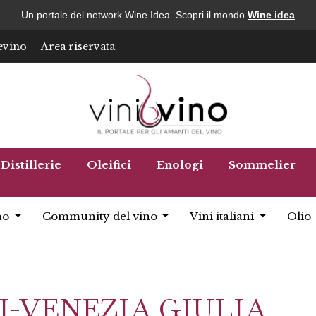
Un portale del network Wine Idea. Scopri il mondo
Wine idea
evino
Area riservata
Distillerie
Oleifici
Enologi
Sommelier
no
Community del vino
Vini italiani
Olio
I-VENEZIA GIULIA