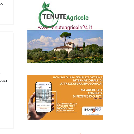
...
a
 con