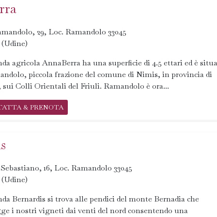
rra
amandolo, 29, Loc. Ramandolo 33045
 (Udine)
nda agricola AnnaBerra ha una superficie di 4.5 ettari ed è situ
ndolo, piccola frazione del comune di Nimis, in provincia di
 sui Colli Orientali del Friuli. Ramandolo è ora...
TATTA & PRENOTA
s
 Sebastiano, 16, Loc. Ramandolo 33045
 (Udine)
nda Bernardis si trova alle pendici del monte Bernadia che
ge i nostri vigneti dai venti del nord consentendo una