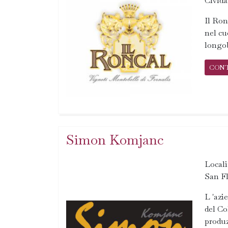
Civida
Il Ron
nel cu
longob
CON
Simon Komjanc
Locali
San Fl
L 'azi
del Co
produz