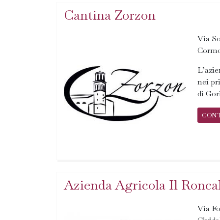
Cantina Zorzon
Via So
Cormo
L’azie
nei pr
di Gor
CON
Azienda Agricola Il Ronca
Via Fo