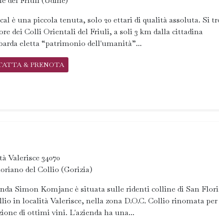
le del Friuli (Udine)
cal è una piccola tenuta, solo 20 ettari di qualità assoluta. Si t
ore dei Colli Orientali del Friuli, a soli 3 km dalla cittadina
arda eletta “patrimonio dell'umanità”...
TATTA & PRENOTA
tà Valerisce 34070
oriano del Collio (Gorizia)
enda Simon Komjanc è situata sulle ridenti colline di San Flor
llio in località Valerisce, nella zona D.O.C. Collio rinomata per
ione di ottimi vini. L'azienda ha una...