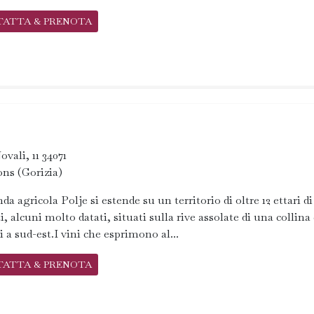
TATTA & PRENOTA
ovali, 11 34071
ns (Gorizia)
nda agricola Polje si estende su un territorio di oltre 12 ettari di
i, alcuni molto datati, situati sulla rive assolate di una collina
i a sud-est.I vini che esprimono al...
TATTA & PRENOTA