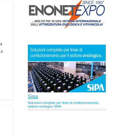
ta
ia