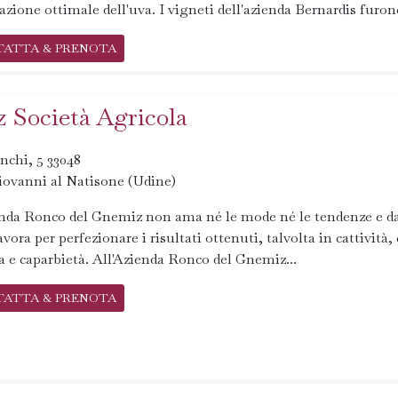
zione ottimale dell'uva. I vigneti dell'azienda Bernardis furono
TATTA & PRENOTA
 Società Agricola
nchi, 5 33048
iovanni al Natisone (Udine)
enda Ronco del Gnemiz non ama né le mode né le tendenze e d
avora per perfezionare i risultati ottenuti, talvolta in cattività,
a e caparbietà. All'Azienda Ronco del Gnemiz...
TATTA & PRENOTA