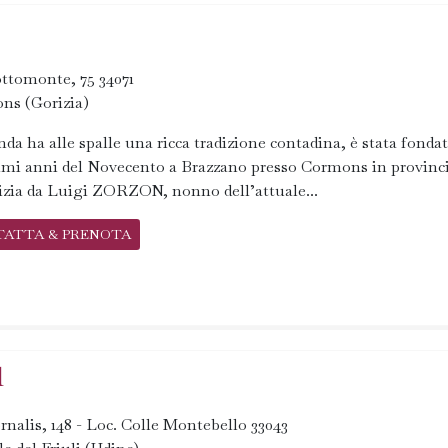
ttomonte, 75 34071
ns (Gorizia)
nda ha alle spalle una ricca tradizione contadina, è stata fonda
imi anni del Novecento a Brazzano presso Cormons in provinc
izia da Luigi ZORZON, nonno dell’attuale...
TATTA & PRENOTA
l
rnalis, 148 - Loc. Colle Montebello 33043