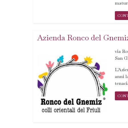
matura
CON
Azienda Ronco del Gnemiz
via Ro
San G
L'Azi
anni l
tenaci
CON