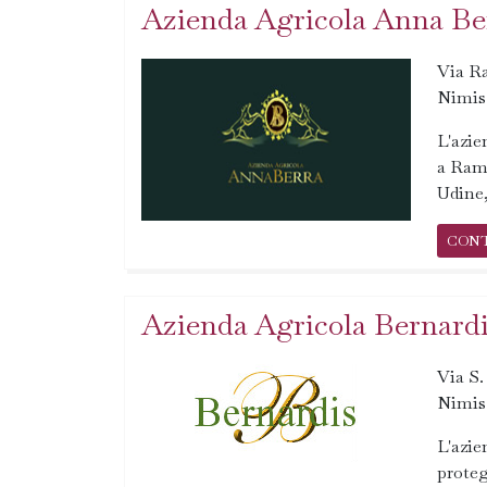
Azienda Agricola Anna Be
Via R
Nimis
L'azie
a Rama
Udine,
CON
Azienda Agricola Bernardi
Via S.
Nimis
L'azie
proteg