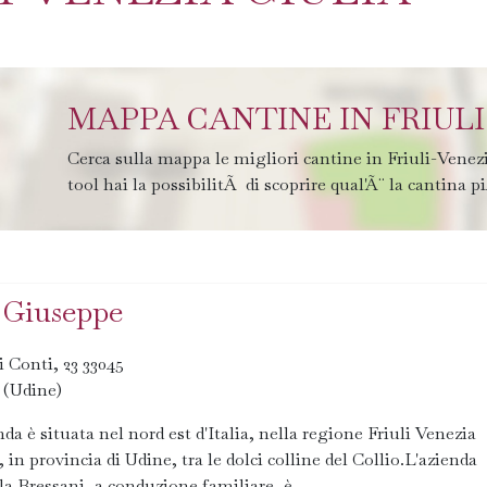
MAPPA CANTINE IN FRIULI
Cerca sulla mappa le migliori cantine in Friuli-Vene
tool hai la possibilitÃ di scoprire qual'Ã¨ la cantina pi
 Giuseppe
i Conti, 23 33045
 (Udine)
nda è situata nel nord est d'Italia, nella regione Friuli Venezia
, in provincia di Udine, tra le dolci colline del Collio.L'azienda
la Bressani, a conduzione familiare, è...