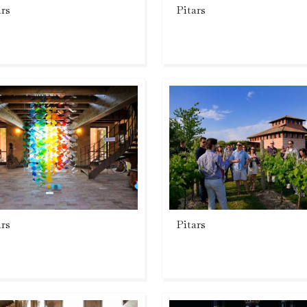
ars
Pitars
ars
Pitars