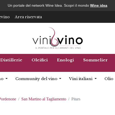
Un portale del network Wine Idea. Scopri il mondo
Wine idea
evino
Area riservata
Distillerie
Oleifici
Enologi
Sommelier
no
Community del vino
Vini italiani
Olio
Pordenone
San Martino al Tagliamento
Pitars