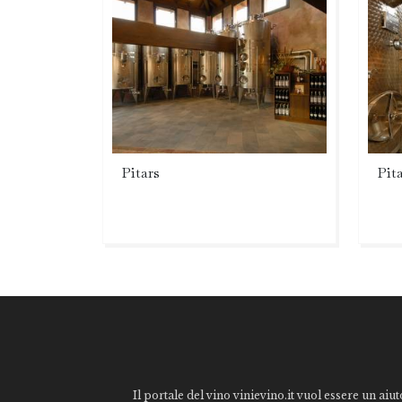
Pitars
Pit
Il portale del vino vinievino.it vuol essere un aiut