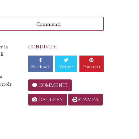
Commenti
r la
CONDIVIDI
di
Facebook
Twitter
Pinterest
si
erroir
COMMENTI
GALLERY
STAMPA