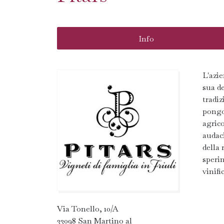
Info
L'azie
sua de
tradiz
pongon
agrico
audaci
della 
sperim
vinifi
Via Tonello, 10/A
33098 San Martino al