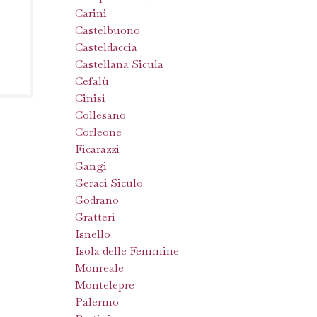
Carini
Castelbuono
Casteldaccia
Castellana Sicula
Cefalù
Cinisi
Collesano
Corleone
Ficarazzi
Gangi
Geraci Siculo
Godrano
Gratteri
Isnello
Isola delle Femmine
Monreale
Montelepre
Palermo