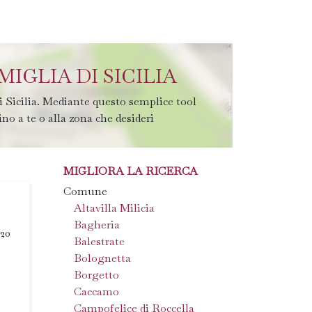
IGLIA DI SICILIA
i Sicilia. Mediante questo semplice tool
ino a te o alla zona che desideri
MIGLIORA LA RICERCA
Comune
Altavilla Milicia
Bagheria
020
Balestrate
Bolognetta
Borgetto
Caccamo
Campofelice di Roccella