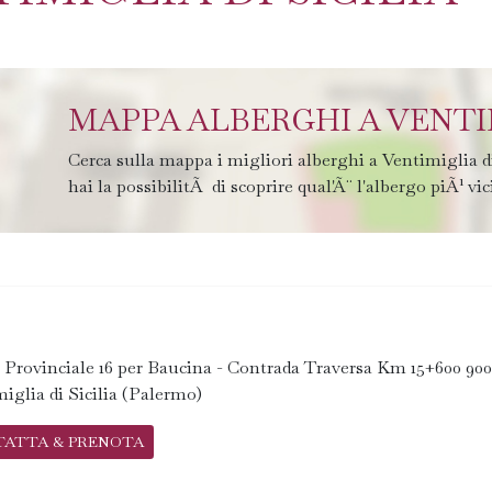
MAPPA ALBERGHI A VENTIM
Cerca sulla mappa i migliori alberghi a Ventimiglia d
hai la possibilitÃ di scoprire qual'Ã¨ l'albergo piÃ¹ vic
 Provinciale 16 per Baucina - Contrada Traversa Km 15+600 90
iglia di Sicilia (Palermo)
TATTA & PRENOTA