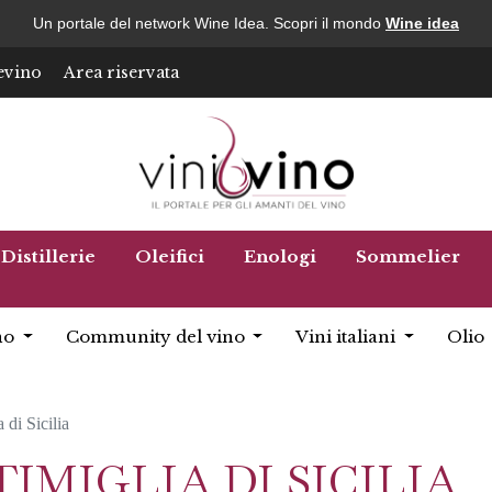
Un portale del network Wine Idea. Scopri il mondo
Wine idea
evino
Area riservata
Distillerie
Oleifici
Enologi
Sommelier
no
Community del vino
Vini italiani
Olio
 di Sicilia
IMIGLIA DI SICILIA