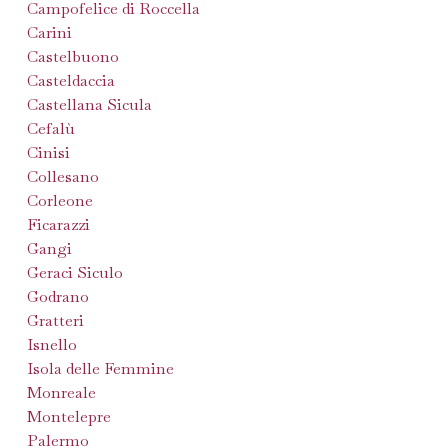
Campofelice di Roccella
Carini
Castelbuono
Casteldaccia
Castellana Sicula
Cefalù
Cinisi
Collesano
Corleone
Ficarazzi
Gangi
Geraci Siculo
Godrano
Gratteri
Isnello
Isola delle Femmine
Monreale
Montelepre
Palermo