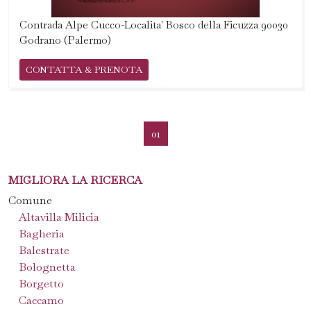
Contrada Alpe Cucco-Localita' Bosco della Ficuzza 90030
Godrano (Palermo)
CONTATTA & PRENOTA
01
MIGLIORA LA RICERCA
Comune
Altavilla Milicia
Bagheria
Balestrate
Bolognetta
Borgetto
Caccamo