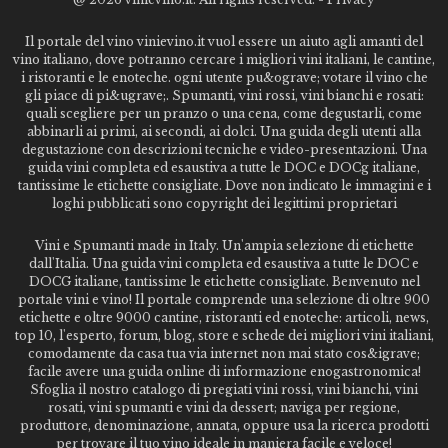
Il portale del vino vinievino.it vuol essere un aiuto agli amanti del
vino italiano, dove potranno cercare i migliori vini italiani, le cantine,
i ristoranti e le enoteche. ogni utente pu&ograve; votare il vino che
gli piace di pi&ugrave;. Spumanti, vini rossi, vini bianchi e rosati:
quali scegliere per un pranzo o una cena, come degustarli, come
abbinarli ai primi, ai secondi, ai dolci. Una guida degli utenti alla
degustazione con descrizioni tecniche e video-presentazioni. Una
guida vini completa ed esaustiva a tutte le DOC e DOCg italiane,
tantissime le etichette consigliate. Dove non indicato le immagini e i
loghi pubblicati sono copyright dei legittimi proprietari
Vini e Spumanti made in Italy. Un'ampia selezione di etichette
dall'Italia. Una guida vini completa ed esaustiva a tutte le DOC e
DOCG italiane, tantissime le etichette consigliate. Benvenuto nel
portale vini e vino! Il portale comprende una selezione di oltre 900
etichette e oltre 9000 cantine, ristoranti ed enoteche: articoli, news,
top 10, l'esperto, forum, blog, store e schede dei migliori vini italiani,
comodamente da casa tua via internet non mai stato cos&igrave;
facile avere una guida online di informazione enogastronomica!
Sfoglia il nostro catalogo di pregiati vini rossi, vini bianchi, vini
rosati, vini spumanti e vini da dessert; naviga per regione,
produttore, denominazione, annata, oppure usa la ricerca prodotti
per trovare il tuo vino ideale in maniera facile e veloce!