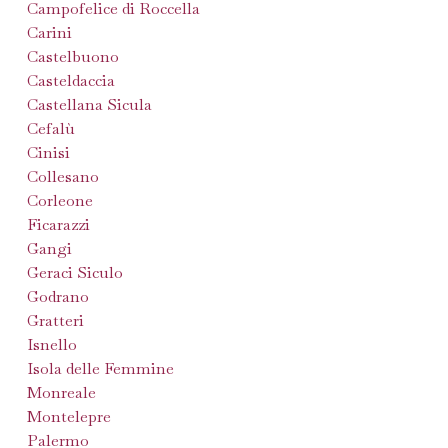
Campofelice di Roccella
Carini
Castelbuono
Casteldaccia
Castellana Sicula
Cefalù
Cinisi
Collesano
Corleone
Ficarazzi
Gangi
Geraci Siculo
Godrano
Gratteri
Isnello
Isola delle Femmine
Monreale
Montelepre
Palermo