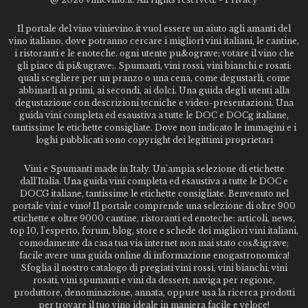
Il portale del vino vinievino.it vuol essere un aiuto agli amanti del
vino italiano, dove potranno cercare i migliori vini italiani, le cantine,
i ristoranti e le enoteche. ogni utente pu&ograve; votare il vino che
gli piace di pi&ugrave;. Spumanti, vini rossi, vini bianchi e rosati:
quali scegliere per un pranzo o una cena, come degustarli, come
abbinarli ai primi, ai secondi, ai dolci. Una guida degli utenti alla
degustazione con descrizioni tecniche e video-presentazioni. Una
guida vini completa ed esaustiva a tutte le DOC e DOCg italiane,
tantissime le etichette consigliate. Dove non indicato le immagini e i
loghi pubblicati sono copyright dei legittimi proprietari
Vini e Spumanti made in Italy. Un'ampia selezione di etichette
dall'Italia. Una guida vini completa ed esaustiva a tutte le DOC e
DOCG italiane, tantissime le etichette consigliate. Benvenuto nel
portale vini e vino! Il portale comprende una selezione di oltre 900
etichette e oltre 9000 cantine, ristoranti ed enoteche: articoli, news,
top 10, l'esperto, forum, blog, store e schede dei migliori vini italiani,
comodamente da casa tua via internet non mai stato cos&igrave;
facile avere una guida online di informazione enogastronomica!
Sfoglia il nostro catalogo di pregiati vini rossi, vini bianchi, vini
rosati, vini spumanti e vini da dessert; naviga per regione,
produttore, denominazione, annata, oppure usa la ricerca prodotti
per trovare il tuo vino ideale in maniera facile e veloce!