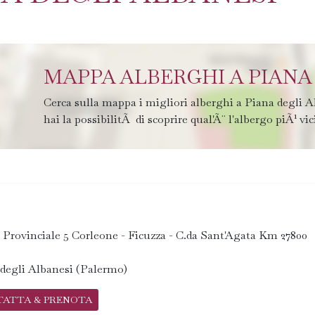
MAPPA ALBERGHI A PIANA
Cerca sulla mappa i migliori alberghi a Piana degli 
hai la possibilitÃ di scoprire qual'Ã¨ l'albergo piÃ¹ vic
 Provinciale 5 Corleone - Ficuzza - C.da Sant'Agata Km 27800
degli Albanesi (Palermo)
TATTA & PRENOTA