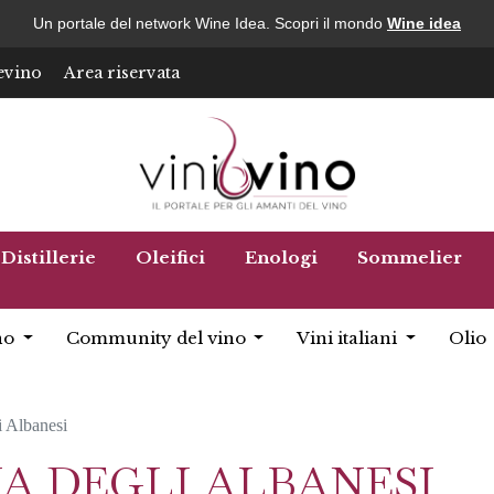
Un portale del network Wine Idea. Scopri il mondo
Wine idea
evino
Area riservata
Distillerie
Oleifici
Enologi
Sommelier
no
Community del vino
Vini italiani
Olio
i Albanesi
A DEGLI ALBANESI