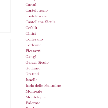
Carini
Castelbuono
Casteldaccia
Castellana Sicula
Cefalù
Cinisi
Collesano
Corleone
Ficarazzi
Gangi
Geraci Siculo
Godrano
Gratteri
Isnello
Isola delle Femmine
Monreale
Montelepre
Palermo