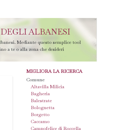
 DEGLI ALBANESI
Albanesi. Mediante questo semplice tool
ino a te o alla zona che desideri
MIGLIORA LA RICERCA
Comune
Altavilla Milicia
Bagheria
Balestrate
Bolognetta
Borgetto
Caccamo
Campofelice di Roccella