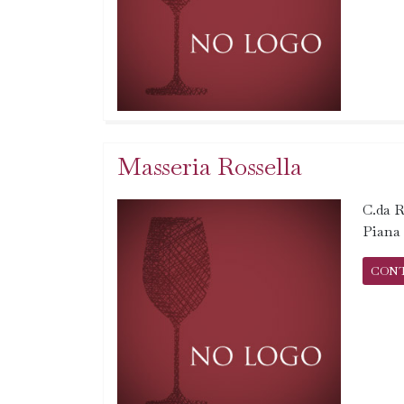
Masseria Rossella
C.da R
Piana 
CON