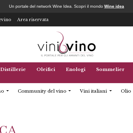
Un portale del network Wine Idea. Scopri il mondo
Wine idea
evino
Area riservata
Distillerie
Oleifici
Enologi
Sommelier
no
Community del vino
Vini italiani
Olio
ICA