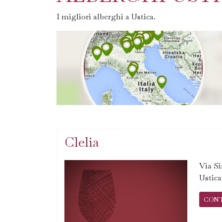
I migliori alberghi a Ustica.
Clelia
Via Si
Ustic
CON