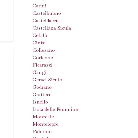
Carini
Castelbuono
Casteldaccia
Castellana Sicula
Cefalù
Cinisi
Collesano
Corleone
Ficarazzi
Gangi
Geraci Siculo
Godrano
Gratteri
Isnello
Isola delle Femmine
Monreale
Montelepre
Palermo