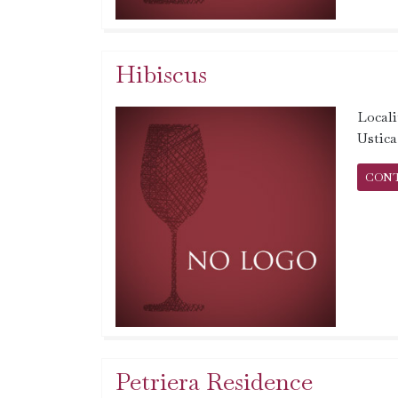
Hibiscus
Local
Ustic
CON
Petriera Residence