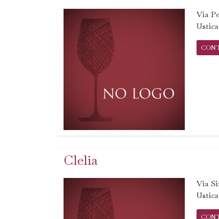
Via Pe
Ustic
CON
Clelia
Via Si
Ustic
CON