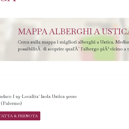
MAPPA ALBERGHI A USTIC
Cerca sulla mappa i migliori alberghi a Ustica. Media
possibilitÃ di scoprire qual'Ã¨ l'albergo piÃ¹ vicino a 
ndaco I 29-Localita' Isola Ustica 90010
a (Palermo)
TATTA & PRENOTA