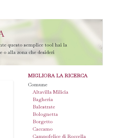
A
nte questo semplice tool hai la
te o alla zona che desideri
MIGLIORA LA RICERCA
Comune
Altavilla Milicia
Bagheria
Balestrate
Bolognetta
Borgetto
Caccamo
Campofelice di Roccella