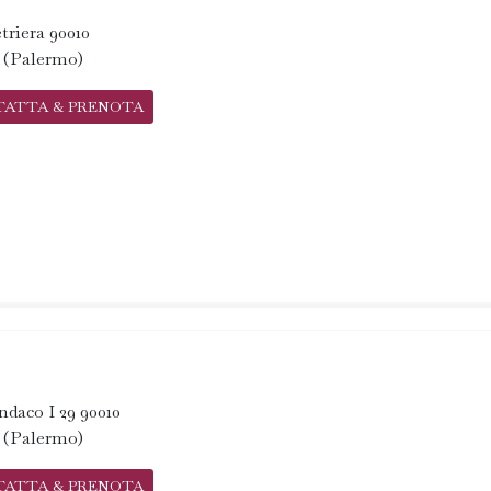
triera 90010
a (Palermo)
TATTA & PRENOTA
ndaco I 29 90010
a (Palermo)
TATTA & PRENOTA