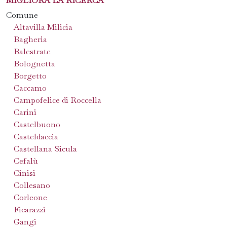
MIGLIORA LA RICERCA
Comune
Altavilla Milicia
Bagheria
Balestrate
Bolognetta
Borgetto
Caccamo
Campofelice di Roccella
Carini
Castelbuono
Casteldaccia
Castellana Sicula
Cefalù
Cinisi
Collesano
Corleone
Ficarazzi
Gangi