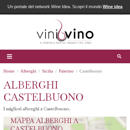
Un portale del network Wine Idea. Scopri il mondo
Wine idea
Home
Alberghi
Sicilia
Palermo
Castelbuono
ALBERGHI
CASTELBUONO
I migliori alberghi a Castelbuono.
MAPPA ALBERGHI A
CASTELBUONO