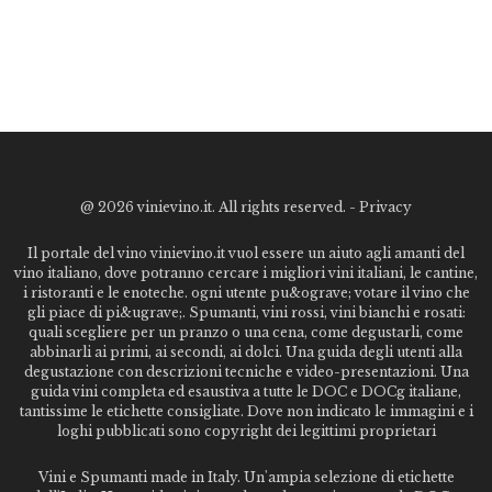
@
2026 vinievino.it. All rights reserved. -
Privacy
Il portale del vino vinievino.it vuol essere un aiuto agli amanti del
vino italiano, dove potranno cercare i migliori vini italiani, le cantine,
i ristoranti e le enoteche. ogni utente pu&ograve; votare il vino che
gli piace di pi&ugrave;. Spumanti, vini rossi, vini bianchi e rosati:
quali scegliere per un pranzo o una cena, come degustarli, come
abbinarli ai primi, ai secondi, ai dolci. Una guida degli utenti alla
degustazione con descrizioni tecniche e video-presentazioni. Una
guida vini completa ed esaustiva a tutte le DOC e DOCg italiane,
tantissime le etichette consigliate. Dove non indicato le immagini e i
loghi pubblicati sono copyright dei legittimi proprietari
Vini e Spumanti made in Italy. Un'ampia selezione di etichette