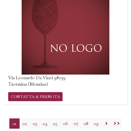
Via Leonardo Da Vinci 98039
Taormina (Messina)
CONTATTA & PRENOTA
01
02
03
04
05
06
07
08
09