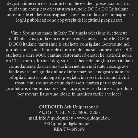
degustazione con descrizioni tecniche e video-presentazioni. Una
guida vini completa ed esaustiva a tutte le DOC e DOCg italiane,
tantissime le etichette consigliate. Dove non indicato le immagini e i
loghi pubblicati sono copyright dei legittimi proprietari
Vini e Spumanti made in Italy. Un'ampia selezione di etichette
dall'Italia. Una guida vini completa ed esaustiva a tutte le DOC e
DOCG italiane, tantissime le etichette consigliate. Benvenuto nel
portale vini e vino! Il portale comprende una selezione di oltre 900
etichette e oltre 9000 cantine, ristoranti ed enoteche: articoli, news,
top 10, l'esperto, forum, blog, store e schede dei migliori vini italiani,
comodamente da casa tua via internet non mai stato cos&igrave;
facile avere una guida online di informazione enogastronomica!
Sfoglia il nostro catalogo di pregiati vini rossi, vini bianchi, vini
rosati, vini spumanti e vini da dessert; naviga per regione,
produttore, denominazione, annata, oppure usa la ricerca prodotti
per trovare il tuo vino ideale in maniera facile e veloce!
QUIDQUID Srls Unipersonale
P.I., C.F.TV-BL. N. 05380650266
mail: info@quidquid.eu - www.quidquid.eu
PEC quidquid@lamiapec.it
REA TV-439499