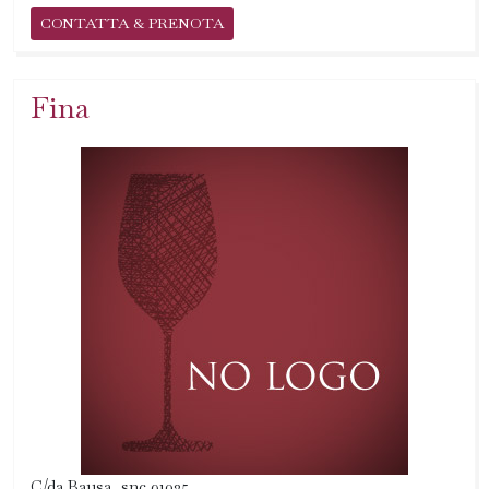
CONTATTA & PRENOTA
Fina
C/da Bausa, snc 91025