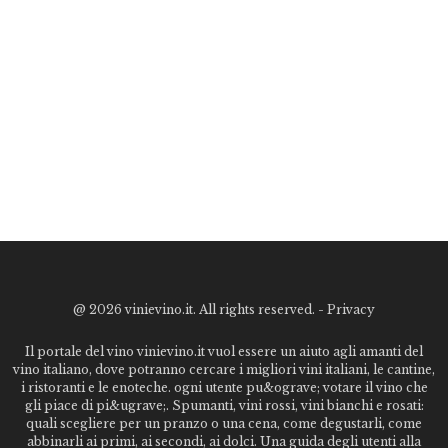
@
2026 vinievino.it. All rights reserved. -
Privacy
Il portale del vino vinievino.it vuol essere un aiuto agli amanti del
vino italiano, dove potranno cercare i migliori vini italiani, le cantine,
i ristoranti e le enoteche. ogni utente pu&ograve; votare il vino che
gli piace di pi&ugrave;. Spumanti, vini rossi, vini bianchi e rosati:
quali scegliere per un pranzo o una cena, come degustarli, come
abbinarli ai primi, ai secondi, ai dolci. Una guida degli utenti alla