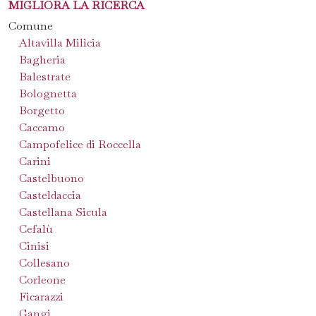
MIGLIORA LA RICERCA
Comune
Altavilla Milicia
Bagheria
Balestrate
Bolognetta
Borgetto
Caccamo
Campofelice di Roccella
Carini
Castelbuono
Casteldaccia
Castellana Sicula
Cefalù
Cinisi
Collesano
Corleone
Ficarazzi
Gangi