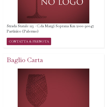
Strada Statale 113 - C.da Margi Soprana Km 2000 90047
Partinico (Palermo)
CONTATTA & PRENOTA
Baglio Carta