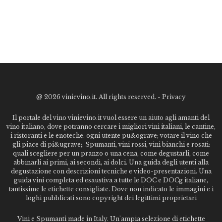
@
2026 vinievino.it. All rights reserved. -
Privacy
Il portale del vino vinievino.it vuol essere un aiuto agli amanti del
vino italiano, dove potranno cercare i migliori vini italiani, le cantine,
i ristoranti e le enoteche. ogni utente pu&ograve; votare il vino che
gli piace di pi&ugrave;. Spumanti, vini rossi, vini bianchi e rosati:
quali scegliere per un pranzo o una cena, come degustarli, come
abbinarli ai primi, ai secondi, ai dolci. Una guida degli utenti alla
degustazione con descrizioni tecniche e video-presentazioni. Una
guida vini completa ed esaustiva a tutte le DOC e DOCg italiane,
tantissime le etichette consigliate. Dove non indicato le immagini e i
loghi pubblicati sono copyright dei legittimi proprietari
Vini e Spumanti made in Italy. Un'ampia selezione di etichette