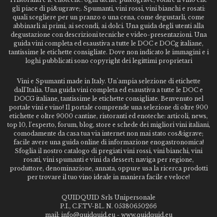
gli piace di pi&ugrave;. Spumanti, vini rossi, vini bianchi e rosati:
quali scegliere per un pranzo o una cena, come degustarli, come
abbinarli ai primi, ai secondi, ai dolci. Una guida degli utenti alla
degustazione con descrizioni tecniche e video-presentazioni. Una
guida vini completa ed esaustiva a tutte le DOC e DOCg italiane,
tantissime le etichette consigliate. Dove non indicato le immagini e i
loghi pubblicati sono copyright dei legittimi proprietari
Vini e Spumanti made in Italy. Un'ampia selezione di etichette
dall'Italia. Una guida vini completa ed esaustiva a tutte le DOC e
DOCG italiane, tantissime le etichette consigliate. Benvenuto nel
portale vini e vino! Il portale comprende una selezione di oltre 900
etichette e oltre 9000 cantine, ristoranti ed enoteche: articoli, news,
top 10, l'esperto, forum, blog, store e schede dei migliori vini italiani,
comodamente da casa tua via internet non mai stato cos&igrave;
facile avere una guida online di informazione enogastronomica!
Sfoglia il nostro catalogo di pregiati vini rossi, vini bianchi, vini
rosati, vini spumanti e vini da dessert; naviga per regione,
produttore, denominazione, annata, oppure usa la ricerca prodotti
per trovare il tuo vino ideale in maniera facile e veloce!
QUIDQUID Srls Unipersonale
P.I., C.F.TV-BL. N. 05380650266
mail: info@quidquid.eu - www.quidquid.eu