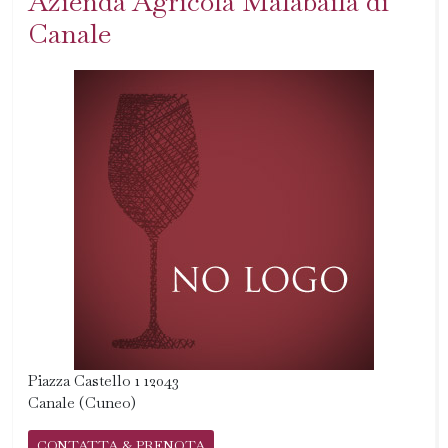
Azienda Agricola Malabaila di
Canale
Piazza Castello 1 12043
Canale (Cuneo)
CONTATTA & PRENOTA