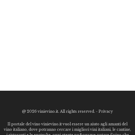
@
2026 vinievino.it. All rights reserved. -
Privacy
Il portale del vino vinievino.it vuol essere un aiuto agli amanti del
vino italiano, dove potranno cercare i migliori vini italiani, le cantine,
i ristoranti e le enoteche. ogni utente pu&ograve; votare il vino che