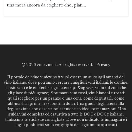
una mora ancora da cogliere che, pian...
@
2026 vinievino.it. All rights reserved. -
Privacy
Il portale del vino vinievino.it vuol essere un aiuto agli amanti del
vino italiano, dove potranno cercare i migliori vini italiani, le cantine,
i ristoranti e le enoteche. ogni utente pu&ograve; votare il vino che
gli piace di pi&ugrave;. Spumanti, vini rossi, vini bianchi e rosati:
quali scegliere per un pranzo o una cena, come degustarli, come
abbinarli ai primi, ai secondi, ai dolci. Una guida degli utenti alla
degustazione con descrizioni tecniche e video-presentazioni. Una
guida vini completa ed esaustiva a tutte le DOC e DOCg italiane,
tantissime le etichette consigliate. Dove non indicato le immagini e i
loghi pubblicati sono copyright dei legittimi proprietari