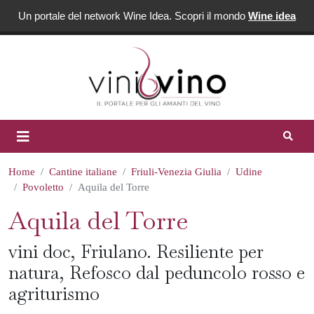
Un portale del network Wine Idea. Scopri il mondo
Wine idea
Home
Cantine italiane
Friuli-Venezia Giulia
Udine
Povoletto
Aquila del Torre
Aquila del Torre
vini doc, Friulano. Resiliente per
natura, Refosco dal peduncolo rosso e
agriturismo