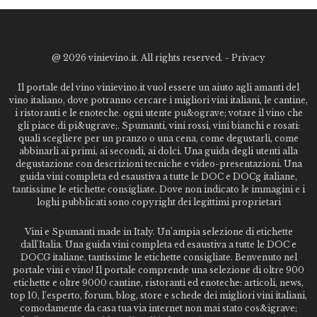
@
2026 vinievino.it. All rights reserved. -
Privacy
Il portale del vino vinievino.it vuol essere un aiuto agli amanti del
vino italiano, dove potranno cercare i migliori vini italiani, le cantine,
i ristoranti e le enoteche. ogni utente pu&ograve; votare il vino che
gli piace di pi&ugrave;. Spumanti, vini rossi, vini bianchi e rosati:
quali scegliere per un pranzo o una cena, come degustarli, come
abbinarli ai primi, ai secondi, ai dolci. Una guida degli utenti alla
degustazione con descrizioni tecniche e video-presentazioni. Una
guida vini completa ed esaustiva a tutte le DOC e DOCg italiane,
tantissime le etichette consigliate. Dove non indicato le immagini e i
loghi pubblicati sono copyright dei legittimi proprietari
Vini e Spumanti made in Italy. Un'ampia selezione di etichette
dall'Italia. Una guida vini completa ed esaustiva a tutte le DOC e
DOCG italiane, tantissime le etichette consigliate. Benvenuto nel
portale vini e vino! Il portale comprende una selezione di oltre 900
etichette e oltre 9000 cantine, ristoranti ed enoteche: articoli, news,
top 10, l'esperto, forum, blog, store e schede dei migliori vini italiani,
comodamente da casa tua via internet non mai stato cos&igrave;