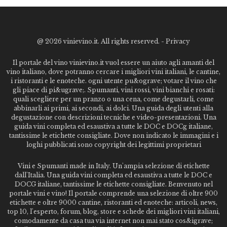
@
2026 vinievino.it. All rights reserved. -
Privacy
Il portale del vino vinievino.it vuol essere un aiuto agli amanti del
vino italiano, dove potranno cercare i migliori vini italiani, le cantine,
i ristoranti e le enoteche. ogni utente pu&ograve; votare il vino che
gli piace di pi&ugrave;. Spumanti, vini rossi, vini bianchi e rosati:
quali scegliere per un pranzo o una cena, come degustarli, come
abbinarli ai primi, ai secondi, ai dolci. Una guida degli utenti alla
degustazione con descrizioni tecniche e video-presentazioni. Una
guida vini completa ed esaustiva a tutte le DOC e DOCg italiane,
tantissime le etichette consigliate. Dove non indicato le immagini e i
loghi pubblicati sono copyright dei legittimi proprietari
Vini e Spumanti made in Italy. Un'ampia selezione di etichette
dall'Italia. Una guida vini completa ed esaustiva a tutte le DOC e
DOCG italiane, tantissime le etichette consigliate. Benvenuto nel
portale vini e vino! Il portale comprende una selezione di oltre 900
etichette e oltre 9000 cantine, ristoranti ed enoteche: articoli, news,
top 10, l'esperto, forum, blog, store e schede dei migliori vini italiani,
comodamente da casa tua via internet non mai stato cos&igrave;