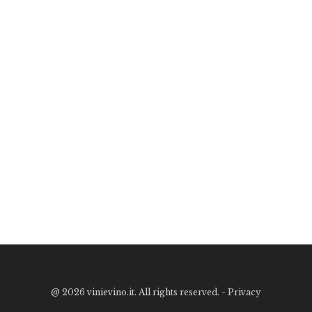
@
2026 vinievino.it. All rights reserved. -
Privacy