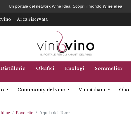
Un portale del network Wine Idea. Scopri il mondo
Wine idea
evino
Area riservata
Distillerie
Oleifici
Enologi
Sommelier
no
Community del vino
Vini italiani
Olio
Udine
Povoletto
Aquila del Torre