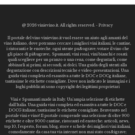
@
2026 vinievino.it. All rights reserved. -
Privacy
Il portale del vino vinievino.it vuol essere un aiuto agli amanti del
vino italiano, dove potranno cercare i migliori vini italiani, le cantine,
i ristoranti e le enoteche. ogni utente pu&ograve; votare il vino che
gli piace di pi&ugrave;. Spumanti, vini rossi, vini bianchi e rosati:
quali scegliere per un pranzo o una cena, come degustarli, come
abbinarli ai primi, ai secondi, ai dolci. Una guida degli utenti alla
degustazione con descrizioni tecniche e video-presentazioni. Una
guida vini completa ed esaustiva a tutte le DOC e DOCg italiane,
tantissime le etichette consigliate. Dove non indicato le immagini e i
loghi pubblicati sono copyright dei legittimi proprietari
Vini e Spumanti made in Italy. Un'ampia selezione di etichette
dall'Italia. Una guida vini completa ed esaustiva a tutte le DOC e
DOCG italiane, tantissime le etichette consigliate. Benvenuto nel
portale vini e vino! Il portale comprende una selezione di oltre 900
etichette e oltre 9000 cantine, ristoranti ed enoteche: articoli, news,
top 10, l'esperto, forum, blog, store e schede dei migliori vini italiani,
comodamente da casa tua via internet non mai stato cos&igrave;