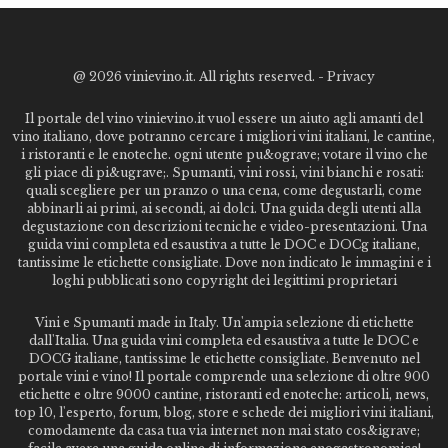
@
2026 vinievino.it. All rights reserved. -
Privacy
Il portale del vino vinievino.it vuol essere un aiuto agli amanti del
vino italiano, dove potranno cercare i migliori vini italiani, le cantine,
i ristoranti e le enoteche. ogni utente pu&ograve; votare il vino che
gli piace di pi&ugrave;. Spumanti, vini rossi, vini bianchi e rosati:
quali scegliere per un pranzo o una cena, come degustarli, come
abbinarli ai primi, ai secondi, ai dolci. Una guida degli utenti alla
degustazione con descrizioni tecniche e video-presentazioni. Una
guida vini completa ed esaustiva a tutte le DOC e DOCg italiane,
tantissime le etichette consigliate. Dove non indicato le immagini e i
loghi pubblicati sono copyright dei legittimi proprietari
Vini e Spumanti made in Italy. Un'ampia selezione di etichette
dall'Italia. Una guida vini completa ed esaustiva a tutte le DOC e
DOCG italiane, tantissime le etichette consigliate. Benvenuto nel
portale vini e vino! Il portale comprende una selezione di oltre 900
etichette e oltre 9000 cantine, ristoranti ed enoteche: articoli, news,
top 10, l'esperto, forum, blog, store e schede dei migliori vini italiani,
comodamente da casa tua via internet non mai stato cos&igrave;