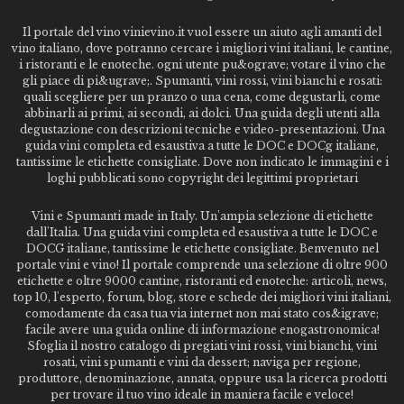
Il portale del vino vinievino.it vuol essere un aiuto agli amanti del
vino italiano, dove potranno cercare i migliori vini italiani, le cantine,
i ristoranti e le enoteche. ogni utente pu&ograve; votare il vino che
gli piace di pi&ugrave;. Spumanti, vini rossi, vini bianchi e rosati:
quali scegliere per un pranzo o una cena, come degustarli, come
abbinarli ai primi, ai secondi, ai dolci. Una guida degli utenti alla
degustazione con descrizioni tecniche e video-presentazioni. Una
guida vini completa ed esaustiva a tutte le DOC e DOCg italiane,
tantissime le etichette consigliate. Dove non indicato le immagini e i
loghi pubblicati sono copyright dei legittimi proprietari
Vini e Spumanti made in Italy. Un'ampia selezione di etichette
dall'Italia. Una guida vini completa ed esaustiva a tutte le DOC e
DOCG italiane, tantissime le etichette consigliate. Benvenuto nel
portale vini e vino! Il portale comprende una selezione di oltre 900
etichette e oltre 9000 cantine, ristoranti ed enoteche: articoli, news,
top 10, l'esperto, forum, blog, store e schede dei migliori vini italiani,
comodamente da casa tua via internet non mai stato cos&igrave;
facile avere una guida online di informazione enogastronomica!
Sfoglia il nostro catalogo di pregiati vini rossi, vini bianchi, vini
rosati, vini spumanti e vini da dessert; naviga per regione,
produttore, denominazione, annata, oppure usa la ricerca prodotti
per trovare il tuo vino ideale in maniera facile e veloce!