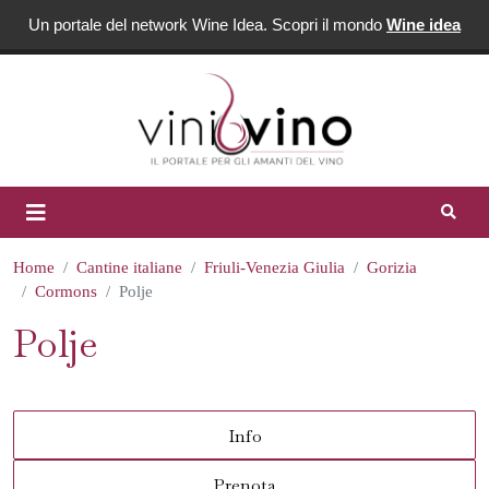
Un portale del network Wine Idea. Scopri il mondo
Wine idea
Home
Cantine italiane
Friuli-Venezia Giulia
Gorizia
Cormons
Polje
Polje
Info
Prenota