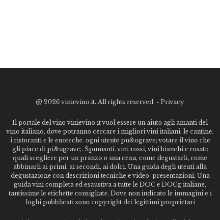
@
2026 vinievino.it. All rights reserved. -
Privacy
Il portale del vino vinievino.it vuol essere un aiuto agli amanti del
vino italiano, dove potranno cercare i migliori vini italiani, le cantine,
i ristoranti e le enoteche. ogni utente pu&ograve; votare il vino che
gli piace di pi&ugrave;. Spumanti, vini rossi, vini bianchi e rosati:
quali scegliere per un pranzo o una cena, come degustarli, come
abbinarli ai primi, ai secondi, ai dolci. Una guida degli utenti alla
degustazione con descrizioni tecniche e video-presentazioni. Una
guida vini completa ed esaustiva a tutte le DOC e DOCg italiane,
tantissime le etichette consigliate. Dove non indicato le immagini e i
loghi pubblicati sono copyright dei legittimi proprietari