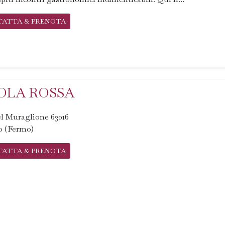
TATTA & PRENOTA
OLA ROSSA
del Muraglione 63016
o (Fermo)
TATTA & PRENOTA