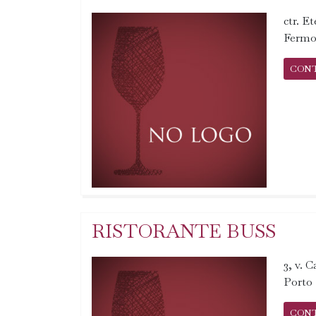
ctr. E
Fermo
CON
RISTORANTE BUSS
3, v. 
Porto 
CON