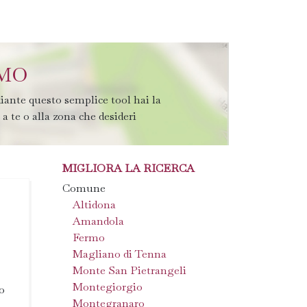
RMO
iante questo semplice tool hai la
 a te o alla zona che desideri
MIGLIORA LA RICERCA
Comune
Altidona
Amandola
Fermo
Magliano di Tenna
Monte San Pietrangeli
Montegiorgio
do
Montegranaro