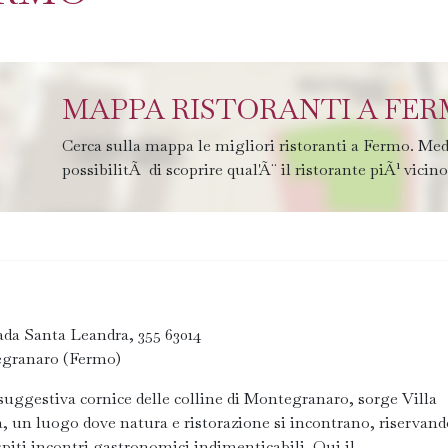
MAPPA RISTORANTI A FE
Cerca sulla mappa le migliori ristoranti a Fermo. Med
possibilitÃ di scoprire qual'Ã¨ il ristorante piÃ¹ vicino
da Santa Leandra, 355 63014
granaro (Fermo)
suggestiva cornice delle colline di Montegranaro, sorge Villa
, un luogo dove natura e ristorazione si incontrano, riservan
spiti incontri gastronomici indimenticabili. Qui il...