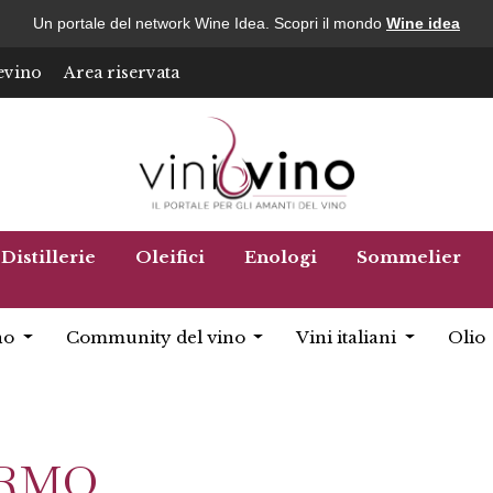
Un portale del network Wine Idea. Scopri il mondo
Wine idea
evino
Area riservata
Distillerie
Oleifici
Enologi
Sommelier
no
Community del vino
Vini italiani
Olio
ERMO