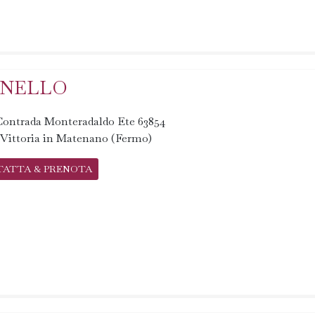
ANELLO
 Contrada Monteradaldo Ete 63854
 Vittoria in Matenano (Fermo)
TATTA & PRENOTA