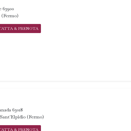
te 63900
 (Fermo)
TATTA & PRENOTA
Canada 63018
Sant'Elpidio (Fermo)
TATTA & PRENOTA