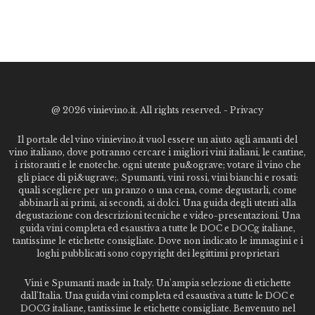
@
2026 vinievino.it. All rights reserved. -
Privacy
Il portale del vino vinievino.it vuol essere un aiuto agli amanti del
vino italiano, dove potranno cercare i migliori vini italiani, le cantine,
i ristoranti e le enoteche. ogni utente pu&ograve; votare il vino che
gli piace di pi&ugrave;. Spumanti, vini rossi, vini bianchi e rosati:
quali scegliere per un pranzo o una cena, come degustarli, come
abbinarli ai primi, ai secondi, ai dolci. Una guida degli utenti alla
degustazione con descrizioni tecniche e video-presentazioni. Una
guida vini completa ed esaustiva a tutte le DOC e DOCg italiane,
tantissime le etichette consigliate. Dove non indicato le immagini e i
loghi pubblicati sono copyright dei legittimi proprietari
Vini e Spumanti made in Italy. Un'ampia selezione di etichette
dall'Italia. Una guida vini completa ed esaustiva a tutte le DOC e
DOCG italiane, tantissime le etichette consigliate. Benvenuto nel