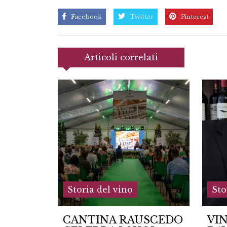
Facebook
Twitter
Pinterest
Articoli correlati
Storia del vino
Sto
USCEDO
VINARIUS: IL VINO È
IL