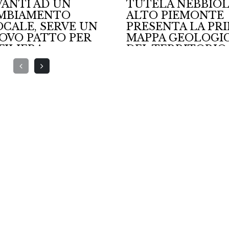
TELA NEBBIOLI
Bernabei, maestro 
TO PIEMONTE
Sangiovese e
ESENTA LA PRIMA
protagonista del
PPA GEOLOGICA
Rinascimento del v
L TERRITORIO
italiano
7/2026
02/07/2026