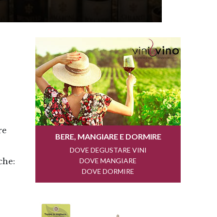
re
che: