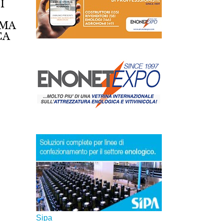
del
ino