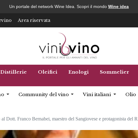
Un portale del network Wine Idea. Scopri il mondo
Wine idea
evino
Area riservata
Distillerie
Oleifici
Enologi
Sommelier
no
Community del vino
Vini italiani
Olio
al Dott. Franco Bernabei, maestro del Sangiovese e protagonista del Ri