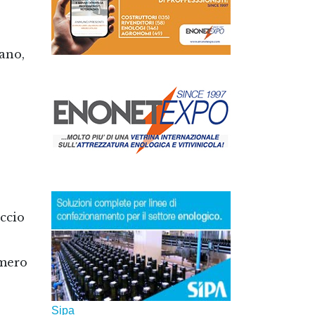
mano,
occio
umero