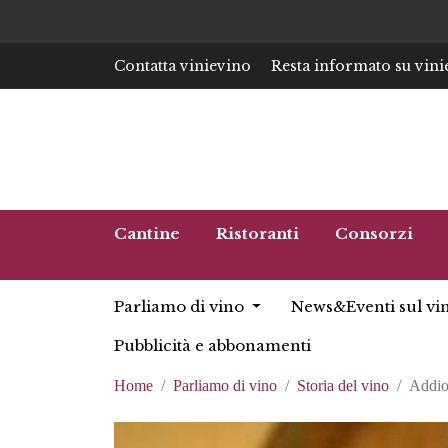
Contatta vinievino
Resta informato su vini
Cantine
Ristoranti
Consorzi
Parliamo di vino
News&Eventi sul vi
Pubblicità e abbonamenti
Home
Parliamo di vino
Storia del vino
Addio 