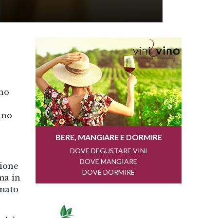
ino
ano
zione
oma in
rmato