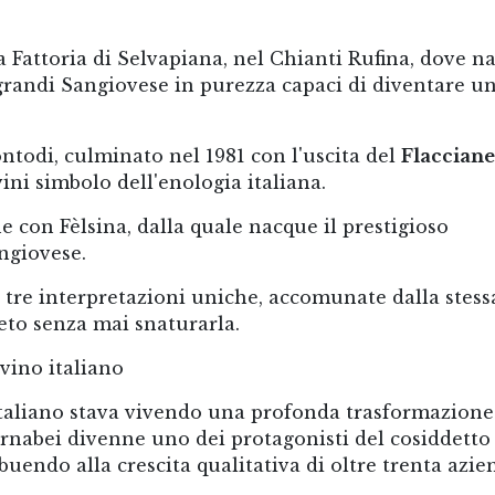
la Fattoria di Selvapiana, nel Chianti Rufina, dove n
 grandi Sangiovese in purezza capaci di diventare u
ontodi, culminato nel 1981 con l'uscita del
Flacciane
ini simbolo dell'enologia italiana.
ne con Fèlsina, dalla quale nacque il prestigioso
angiovese.
ti, tre interpretazioni uniche, accomunate dalla stess
gneto senza mai snaturarla.
vino italiano
 italiano stava vivendo una profonda trasformazione
rnabei divenne uno dei protagonisti del cosiddetto
ibuendo alla crescita qualitativa di oltre trenta azie