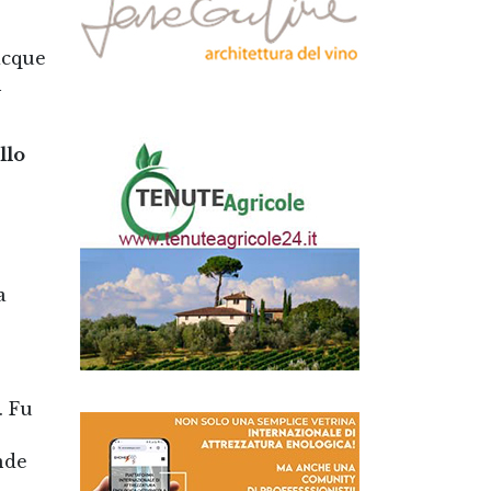
acque
n
llo
a
. Fu
nde