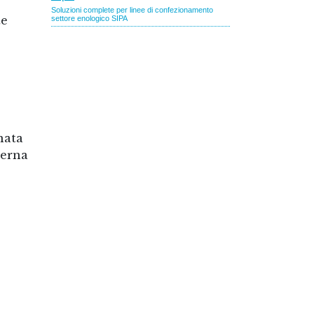
te
nata
derna