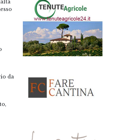
altà
messo
o
rio da
to,