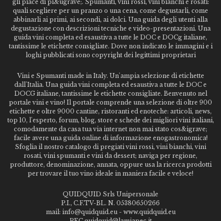
gli piace di pi&ugrave;. Spumanti, vini rossi, vini bianchi e rosati:
quali scegliere per un pranzo o una cena, come degustarli, come
abbinarli ai primi, ai secondi, ai dolci. Una guida degli utenti alla
degustazione con descrizioni tecniche e video-presentazioni. Una
guida vini completa ed esaustiva a tutte le DOC e DOCg italiane,
tantissime le etichette consigliate. Dove non indicato le immagini e i
loghi pubblicati sono copyright dei legittimi proprietari
Vini e Spumanti made in Italy. Un'ampia selezione di etichette
dall'Italia. Una guida vini completa ed esaustiva a tutte le DOC e
DOCG italiane, tantissime le etichette consigliate. Benvenuto nel
portale vini e vino! Il portale comprende una selezione di oltre 900
etichette e oltre 9000 cantine, ristoranti ed enoteche: articoli, news,
top 10, l'esperto, forum, blog, store e schede dei migliori vini italiani,
comodamente da casa tua via internet non mai stato cos&igrave;
facile avere una guida online di informazione enogastronomica!
Sfoglia il nostro catalogo di pregiati vini rossi, vini bianchi, vini
rosati, vini spumanti e vini da dessert; naviga per regione,
produttore, denominazione, annata, oppure usa la ricerca prodotti
per trovare il tuo vino ideale in maniera facile e veloce!
QUIDQUID Srls Unipersonale
P.I., C.F.TV-BL. N. 05380650266
mail: info@quidquid.eu - www.quidquid.eu
PEC quidquid@lamiapec.it