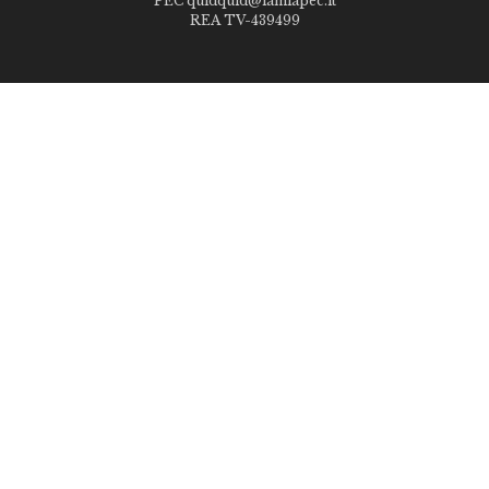
PEC quidquid@lamiapec.it
REA TV-439499