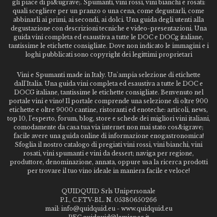
gli piace di pi&ugrave;. Spumanti, vini rossi, vini bianchi e rosati:
quali scegliere per un pranzo o una cena, come degustarli, come
abbinarli ai primi, ai secondi, ai dolci. Una guida degli utenti alla
degustazione con descrizioni tecniche e video-presentazioni. Una
guida vini completa ed esaustiva a tutte le DOC e DOCg italiane,
tantissime le etichette consigliate. Dove non indicato le immagini e i
loghi pubblicati sono copyright dei legittimi proprietari
Vini e Spumanti made in Italy. Un'ampia selezione di etichette
dall'Italia. Una guida vini completa ed esaustiva a tutte le DOC e
DOCG italiane, tantissime le etichette consigliate. Benvenuto nel
portale vini e vino! Il portale comprende una selezione di oltre 900
etichette e oltre 9000 cantine, ristoranti ed enoteche: articoli, news,
top 10, l'esperto, forum, blog, store e schede dei migliori vini italiani,
comodamente da casa tua via internet non mai stato cos&igrave;
facile avere una guida online di informazione enogastronomica!
Sfoglia il nostro catalogo di pregiati vini rossi, vini bianchi, vini
rosati, vini spumanti e vini da dessert; naviga per regione,
produttore, denominazione, annata, oppure usa la ricerca prodotti
per trovare il tuo vino ideale in maniera facile e veloce!
QUIDQUID Srls Unipersonale
P.I., C.F.TV-BL. N. 05380650266
mail: info@quidquid.eu - www.quidquid.eu