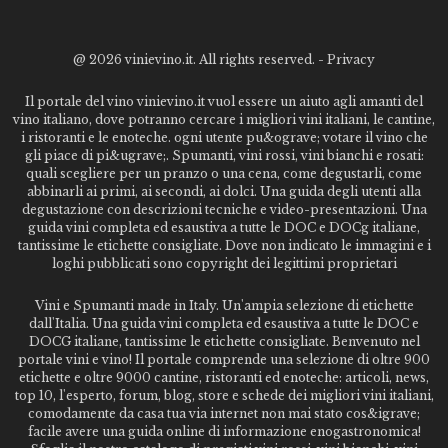
@
2026 vinievino.it. All rights reserved. -
Privacy
Il portale del vino vinievino.it vuol essere un aiuto agli amanti del
vino italiano, dove potranno cercare i migliori vini italiani, le cantine,
i ristoranti e le enoteche. ogni utente pu&ograve; votare il vino che
gli piace di pi&ugrave;. Spumanti, vini rossi, vini bianchi e rosati:
quali scegliere per un pranzo o una cena, come degustarli, come
abbinarli ai primi, ai secondi, ai dolci. Una guida degli utenti alla
degustazione con descrizioni tecniche e video-presentazioni. Una
guida vini completa ed esaustiva a tutte le DOC e DOCg italiane,
tantissime le etichette consigliate. Dove non indicato le immagini e i
loghi pubblicati sono copyright dei legittimi proprietari
Vini e Spumanti made in Italy. Un'ampia selezione di etichette
dall'Italia. Una guida vini completa ed esaustiva a tutte le DOC e
DOCG italiane, tantissime le etichette consigliate. Benvenuto nel
portale vini e vino! Il portale comprende una selezione di oltre 900
etichette e oltre 9000 cantine, ristoranti ed enoteche: articoli, news,
top 10, l'esperto, forum, blog, store e schede dei migliori vini italiani,
comodamente da casa tua via internet non mai stato cos&igrave;
facile avere una guida online di informazione enogastronomica!