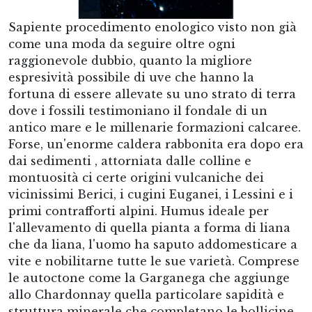
Sapiente procedimento enologico visto non già
come una moda da seguire oltre ogni
raggionevole dubbio, quanto la migliore
espresività possibile di uve che hanno la
fortuna di essere allevate su uno strato di terra
dove i fossili testimoniano il fondale di un
antico mare e le millenarie formazioni calcaree.
Forse, un'enorme caldera rabbonita era dopo era
dai sedimenti , attorniata dalle colline e
montuosità ci certe origini vulcaniche dei
vicinissimi Berici, i cugini Euganei, i Lessini e i
primi contrafforti alpini. Humus ideale per
l'allevamento di quella pianta a forma di liana
che da liana, l'uomo ha saputo addomesticare a
vite e nobilitarne tutte le sue varietà. Comprese
le autoctone come la Garganega che aggiunge
allo Chardonnay quella particolare sapidità e
struttura minerale che completano le bollicine