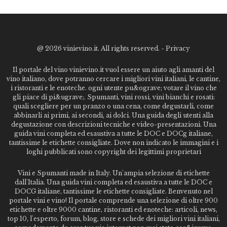
@
2026 vinievino.it. All rights reserved. -
Privacy
Il portale del vino vinievino.it vuol essere un aiuto agli amanti del
vino italiano, dove potranno cercare i migliori vini italiani, le cantine,
i ristoranti e le enoteche. ogni utente pu&ograve; votare il vino che
gli piace di pi&ugrave;. Spumanti, vini rossi, vini bianchi e rosati:
quali scegliere per un pranzo o una cena, come degustarli, come
abbinarli ai primi, ai secondi, ai dolci. Una guida degli utenti alla
degustazione con descrizioni tecniche e video-presentazioni. Una
guida vini completa ed esaustiva a tutte le DOC e DOCg italiane,
tantissime le etichette consigliate. Dove non indicato le immagini e i
loghi pubblicati sono copyright dei legittimi proprietari
Vini e Spumanti made in Italy. Un'ampia selezione di etichette
dall'Italia. Una guida vini completa ed esaustiva a tutte le DOC e
DOCG italiane, tantissime le etichette consigliate. Benvenuto nel
portale vini e vino! Il portale comprende una selezione di oltre 900
etichette e oltre 9000 cantine, ristoranti ed enoteche: articoli, news,
top 10, l'esperto, forum, blog, store e schede dei migliori vini italiani,