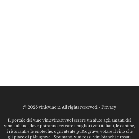
@
2026 vinievino.it. All rights reserved. -
Privacy
Il portale del vino vinievino.it vuol essere un aiuto agli amanti del
vino italiano, dove potranno cercare i migliori vini italiani, le cantine,
i ristoranti e le enoteche. ogni utente pu&ograve; votare il vino che
gli piace di pi&ugrave;. Spumanti, vini rossi, vini bianchi e rosati: