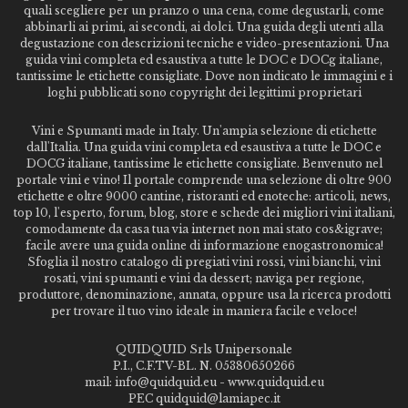
quali scegliere per un pranzo o una cena, come degustarli, come
abbinarli ai primi, ai secondi, ai dolci. Una guida degli utenti alla
degustazione con descrizioni tecniche e video-presentazioni. Una
guida vini completa ed esaustiva a tutte le DOC e DOCg italiane,
tantissime le etichette consigliate. Dove non indicato le immagini e i
loghi pubblicati sono copyright dei legittimi proprietari
Vini e Spumanti made in Italy. Un'ampia selezione di etichette
dall'Italia. Una guida vini completa ed esaustiva a tutte le DOC e
DOCG italiane, tantissime le etichette consigliate. Benvenuto nel
portale vini e vino! Il portale comprende una selezione di oltre 900
etichette e oltre 9000 cantine, ristoranti ed enoteche: articoli, news,
top 10, l'esperto, forum, blog, store e schede dei migliori vini italiani,
comodamente da casa tua via internet non mai stato cos&igrave;
facile avere una guida online di informazione enogastronomica!
Sfoglia il nostro catalogo di pregiati vini rossi, vini bianchi, vini
rosati, vini spumanti e vini da dessert; naviga per regione,
produttore, denominazione, annata, oppure usa la ricerca prodotti
per trovare il tuo vino ideale in maniera facile e veloce!
QUIDQUID Srls Unipersonale
P.I., C.F.TV-BL. N. 05380650266
mail: info@quidquid.eu - www.quidquid.eu
PEC quidquid@lamiapec.it