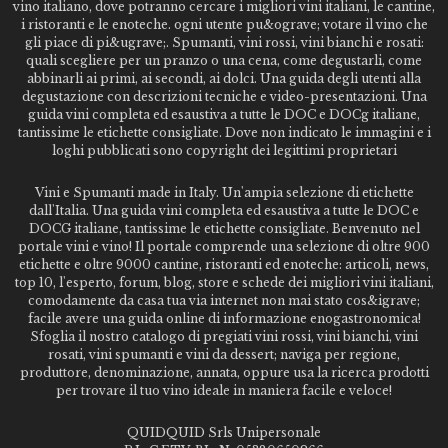
vino italiano, dove potranno cercare i migliori vini italiani, le cantine,
i ristoranti e le enoteche. ogni utente pu&ograve; votare il vino che
gli piace di pi&ugrave;. Spumanti, vini rossi, vini bianchi e rosati:
quali scegliere per un pranzo o una cena, come degustarli, come
abbinarli ai primi, ai secondi, ai dolci. Una guida degli utenti alla
degustazione con descrizioni tecniche e video-presentazioni. Una
guida vini completa ed esaustiva a tutte le DOC e DOCg italiane,
tantissime le etichette consigliate. Dove non indicato le immagini e i
loghi pubblicati sono copyright dei legittimi proprietari
Vini e Spumanti made in Italy. Un'ampia selezione di etichette
dall'Italia. Una guida vini completa ed esaustiva a tutte le DOC e
DOCG italiane, tantissime le etichette consigliate. Benvenuto nel
portale vini e vino! Il portale comprende una selezione di oltre 900
etichette e oltre 9000 cantine, ristoranti ed enoteche: articoli, news,
top 10, l'esperto, forum, blog, store e schede dei migliori vini italiani,
comodamente da casa tua via internet non mai stato cos&igrave;
facile avere una guida online di informazione enogastronomica!
Sfoglia il nostro catalogo di pregiati vini rossi, vini bianchi, vini
rosati, vini spumanti e vini da dessert; naviga per regione,
produttore, denominazione, annata, oppure usa la ricerca prodotti
per trovare il tuo vino ideale in maniera facile e veloce!
QUIDQUID Srls Unipersonale