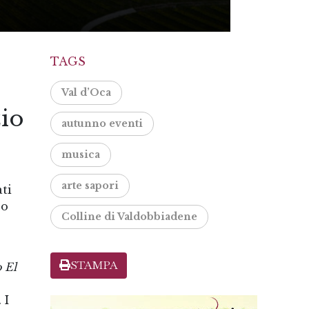
TAGS
Val d’Oca
zio
autunno eventi
musica
arte sapori
ti
so
Colline di Valdobbiadene
STAMPA
 El
 I