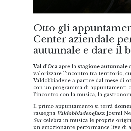
Otto gli appuntame
Center aziendale pe
autunnale e dare il 
Val d’Oca
apre la
stagione autunnale
valorizzare l’incontro tra territorio,
Valdobbiadene a partire dal mese di ot
con un programma di appuntamenti che
l’incontro con la musica, la gastronomia
Il primo appuntamento si terrà
domen
rassegna
ValdobbiadeneJazz
: Josmil N
Sur
celebra in musica le proprie origini
un’emozionante performance live di ar