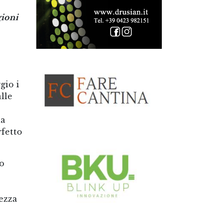
gioni
gio i
lle
la
rfetto
ro
hezza