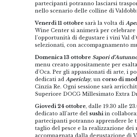
partecipanti potranno lasciarsi trasp
nello scenario delle colline di Valdob
Venerdì 11 ottobre
sarà la volta di
Aper
Wine Center si animerà per celebrare 
l’opportunità di degustare i vini Val d
selezionati, con accompagnamento mus
Domenica 13 ottobre
Sapori d’Autunn
menu creato appositamente per esaltare
d’Oca. Per gli appassionati di arte, i 
dedicati ad
Apericlay
, un
corso di mod
Cinzia Re. Ogni sessione sarà arricch
Superiore DOCG Millesimato Extra Dr
Giovedì 24 ottobre
, dalle 19.30 alle 2
dedicato all’arte del
sushi
in collabora
partecipanti potranno apprendere le t
taglio del pesce e la realizzazione dei
accompagnata dalla degustazione di V