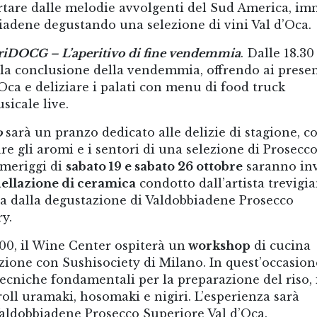
ortare dalle melodie avvolgenti del Sud America, im
biadene degustando una selezione di vini Val d’Oca.
iDOCG – L’aperitivo di fine vendemmia
. Dalle 18.30 
la conclusione della vendemmia, offrendo ai presen
’Oca e deliziare i palati con menu di food truck
icale live.
o
sarà un pranzo dedicato alle delizie di stagione, c
 gli aromi e i sentori di una selezione di Prosecco
pomeriggi di
sabato 19 e sabato 26 ottobre
saranno in
ellazione di ceramica
condotto dall’artista trevigi
ita dalla degustazione di Valdobbiadene Prosecco
y.
3.00, il Wine Center ospiterà un
workshop
di cucina
zione con Sushisociety di Milano. In quest’occasion
ecniche fondamentali per la preparazione del riso, 
 roll uramaki, hosomaki e nigiri. L’esperienza sarà
aldobbiadene Prosecco Superiore Val d’Oca.