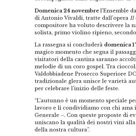
Domenica 24 novembre
l’Ensemble da
di Antonio Vivaldi, tratte dall’opera
Il
compositore ha voluto descrivere la na
solista, primo violino ripieno, secondo 
La rassegna si concluderà
domenica 1
magico momento che segna il passaggio
visitatori della cantina saranno accolt
melodie di un coro gospel. Tra cioccol
Valdobbiadene Prosecco Superiore DOCG
tradizionale glera unisce le varietà au
per celebrare l’inizio delle feste. ​
“L’autunno è un momento speciale per n
lavoro e li condividiamo con chi ama i
Generale –. Con queste proposte di eve
uniscano la qualità dei nostri vini all
della nostra cultura”.