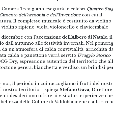
 Camera Trevigiano eseguirà le celebri
Quattro Sta
 Cimento dell’Armonia e dell’Inventione
con cui il
tura. Il complesso musicale è costituito da violino
violino ripieno, viola, violoncello e clavicembalo. ​ ​
° dicembre
con l’
accensione dell’Albero di Natale
, il
 dall’autunno alle festività invernali. Nel pomerig
i da un’atmosfera di calda convivialità, arricchita da
ata calda e panettone verrà servito
Uvaggio Storico
 Dry, espressione autentica del territorio che al
toctone perera, bianchetta e verdiso, un brindisi pe
oi, il periodo in cui raccogliamo i frutti del nost
l nostro territorio – spiega
Stefano Gava
, Direttore
nti desideriamo offrire ai visitatori esperienze che
a bellezza delle Colline di Valdobbiadene e alla ricc