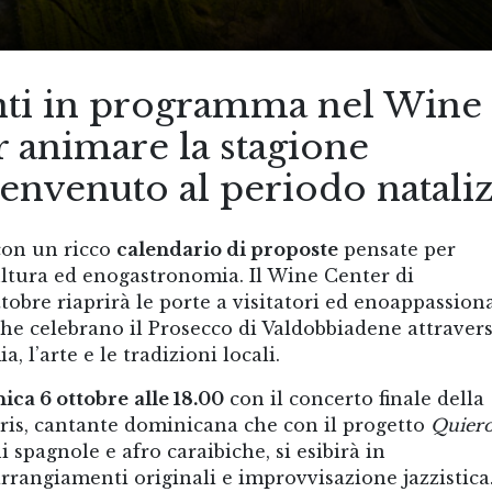
nti in programma nel Wine
r animare la stagione
benvenuto al periodo natali
con un ricco
calendario di proposte
pensate per
 cultura ed enogastronomia. Il Wine Center di
tobre riaprirà le porte a visitatori ed enoappassiona
 celebrano il Prosecco di Valdobbiadene attraver
, l’arte e le tradizioni locali.
ica 6 ottobre
alle 18.00
con il concerto finale della
eris, cantante dominicana che con il progetto
Quiero
 spagnole e afro caraibiche, si esibirà in
rangiamenti originali e improvvisazione jazzistica.