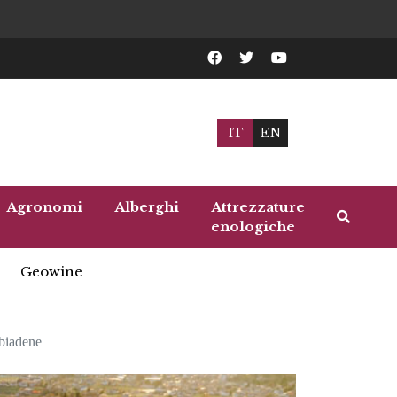
IT
EN
Agronomi
Alberghi
Attrezzature
enologiche
Geowine
bbiadene