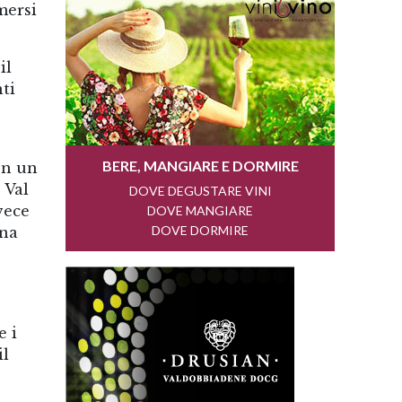
mersi
il
ti
on un
 Val
vece
ana
e i
il