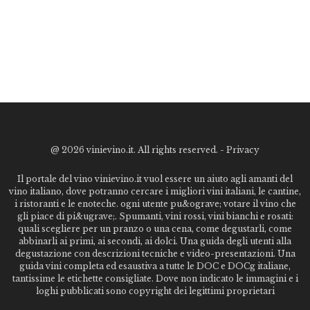
@
2026 vinievino.it. All rights reserved. -
Privacy
Il portale del vino vinievino.it vuol essere un aiuto agli amanti del
vino italiano, dove potranno cercare i migliori vini italiani, le cantine,
i ristoranti e le enoteche. ogni utente pu&ograve; votare il vino che
gli piace di pi&ugrave;. Spumanti, vini rossi, vini bianchi e rosati:
quali scegliere per un pranzo o una cena, come degustarli, come
abbinarli ai primi, ai secondi, ai dolci. Una guida degli utenti alla
degustazione con descrizioni tecniche e video-presentazioni. Una
guida vini completa ed esaustiva a tutte le DOC e DOCg italiane,
tantissime le etichette consigliate. Dove non indicato le immagini e i
loghi pubblicati sono copyright dei legittimi proprietari