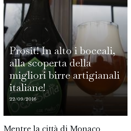
Prosit! In alto i boccali,
alla scoperta della
migliori birre artigianali
italiane!
22/09/2016
Mentre la città di Monaco