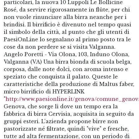
particolari, la nuova 10 Luppoli Le Bollicine
Rosé, da servire rigorosamente in flûte, per chi
non vuole rinunciare alla birra neanche per i
brindisi. Il birrificio è divenuto nel tempo quasi
il simbolo della città, al punto che gli utenti di
PaesiOnLine lo segnalano al primo posto tra le
cose da non perdere se si visita Valganna.
Angelo Poretti - Via Olona, 103, Induno Olona,
Valganna (VA) Una birra bionda di scuola belga,
corposa, dalle note dolci, con aroma intenso e
speziato che conquista il palato. Queste le
caratteristiche della produzione di Maltus faber,
micro birrificio di HYPERLINK
"
http://www.paesionline.it/genova/comune_genov
Genova, che sorge lì dove un tempo era la
fabbrica di birra Cervisia, acquisita in seguito da
gruppi esteri. L'azienda propone birre non
pastorizzate né filtrate, quindi "vive" e fresche,
tutte ad alta fermentazione, con un periodo di