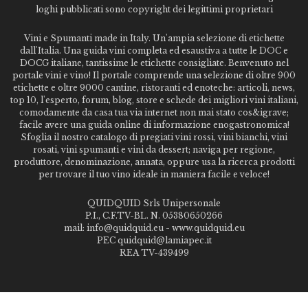
loghi pubblicati sono copyright dei legittimi proprietari
Vini e Spumanti made in Italy. Un'ampia selezione di etichette
dall'Italia. Una guida vini completa ed esaustiva a tutte le DOC e
DOCG italiane, tantissime le etichette consigliate. Benvenuto nel
portale vini e vino! Il portale comprende una selezione di oltre 900
etichette e oltre 9000 cantine, ristoranti ed enoteche: articoli, news,
top 10, l'esperto, forum, blog, store e schede dei migliori vini italiani,
comodamente da casa tua via internet non mai stato cos&igrave;
facile avere una guida online di informazione enogastronomica!
Sfoglia il nostro catalogo di pregiati vini rossi, vini bianchi, vini
rosati, vini spumanti e vini da dessert; naviga per regione,
produttore, denominazione, annata, oppure usa la ricerca prodotti
per trovare il tuo vino ideale in maniera facile e veloce!
QUIDQUID Srls Unipersonale
P.I., C.F.TV-BL. N. 05380650266
mail: info@quidquid.eu - www.quidquid.eu
PEC quidquid@lamiapec.it
REA TV-439499