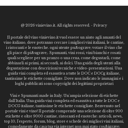
@
2026 vinievino.it. All rights reserved. -
Privacy
Il portale del vino vinievino.it vuol essere un aiuto agli amanti del
vino italiano, dove potranno cercare i migliori vini italiani, le cantine,
i ristoranti e le enoteche. ogni utente pu&ograve; votare il vino che
gli piace di pi&ugrave;. Spumanti, vini rossi, vini bianchi e rosati:
quali scegliere per un pranzo o una cena, come degustarli, come
abbinarli ai primi, ai secondi, ai dolci. Una guida degli utenti alla
degustazione con descrizioni tecniche e video-presentazioni. Una
guida vini completa ed esaustiva a tutte le DOC e DOCg italiane,
tantissime le etichette consigliate. Dove non indicato le immagini e i
loghi pubblicati sono copyright dei legittimi proprietari
Vini e Spumanti made in Italy. Un'ampia selezione di etichette
dall'Italia. Una guida vini completa ed esaustiva a tutte le DOC e
DOCG italiane, tantissime le etichette consigliate. Benvenuto nel
portale vini e vino! Il portale comprende una selezione di oltre 900
etichette e oltre 9000 cantine, ristoranti ed enoteche: articoli, news,
top 10, l'esperto, forum, blog, store e schede dei migliori vini italiani,
comodamente da casa tua via internet non mai stato cos&igrave;