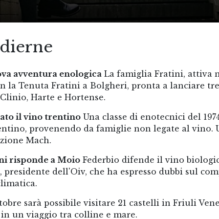
odierne
uova avventura enologica
La famiglia Fratini, attiva 
n la Tenuta Fratini a Bolgheri, pronta a lanciare tr
 Clinio, Harte e Hortense.
ato il vino trentino
Una classe di enotecnici del 197
trentino, provenendo da famiglie non legate al vino. 
azione Mach.
ni risponde a Moio
Federbio difende il vino biologi
o, presidente dell'Oiv, che ha espresso dubbi sul co
climatica.
tobre sarà possibile visitare 21 castelli in Friuli Ven
 in un viaggio tra colline e mare.