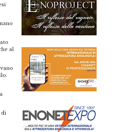
esi
onano
mato
che al
rovano
lo.
 a
 di