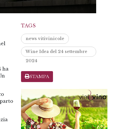
TAGS
news vitivinicole
nel
e
Wine Idea del 24 settembre
2024
4 ha
Un
STAMPA
co
mparto
ezia