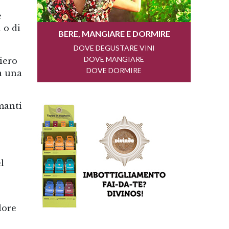
e
 o di
iero
a una
manti
l
lore