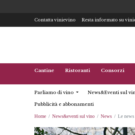
Contatta vinievino
Resta informato su vini
Cantine
Ristoranti
Consorzi
Parliamo di vino
News&Eventi sul vi
Pubblicità e abbonamenti
Home
News&eventi sul vino
News
Le news 