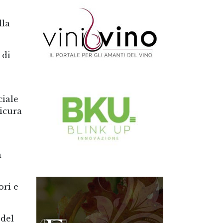
lla
 di
ciale
icura
a
ori e
 del