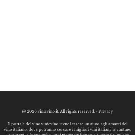
@
2026 vinievino.it. All rights reserved. -
Privacy
Il portale del vino vinievino.it vuol essere un aiuto agli amanti del
vino italiano, dove potranno cercare i migliori vini italiani, le cantine,
i ristoranti e le enoteche. ogni utente pu&ograve; votare il vino che