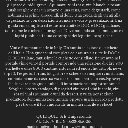
gli piace di pi&ugrave;. Spumanti, vini rossi, vini bianchi e rosati:
quali scegliere per un pranzo o una cena, come degustarli, come
abbinarli ai primi, ai secondi, ai dolci. Una guida degli utenti alla
degustazione con descrizioni tecniche e video-presentazioni. Una
guida vini completa ed esaustiva a tutte le DOC e DOCg italiane,
tantissime le etichette consigliate. Dove non indicato le immagini e i
loghi pubblicati sono copyright dei legittimi proprietari
Vini e Spumanti made in Italy. Un'ampia selezione di etichette
dall'Italia. Una guida vini completa ed esaustiva a tutte le DOC e
DOCG italiane, tantissime le etichette consigliate. Benvenuto nel
portale vini e vino! Il portale comprende una selezione di oltre 900
etichette e oltre 9000 cantine, ristoranti ed enoteche: articoli, news,
top 10, l'esperto, forum, blog, store e schede dei migliori vini italiani,
comodamente da casa tua via internet non mai stato cos&igrave;
facile avere una guida online di informazione enogastronomica!
Sfoglia il nostro catalogo di pregiati vini rossi, vini bianchi, vini
rosati, vini spumanti e vini da dessert; naviga per regione,
produttore, denominazione, annata, oppure usa la ricerca prodotti
per trovare il tuo vino ideale in maniera facile e veloce!
QUIDQUID Srls Unipersonale
P.I., C.F.TV-BL. N. 05380650266
mail: info@quidquid.eu - www.quidquid.eu