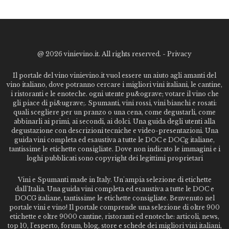
@
2026 vinievino.it. All rights reserved. -
Privacy
Il portale del vino vinievino.it vuol essere un aiuto agli amanti del
vino italiano, dove potranno cercare i migliori vini italiani, le cantine,
i ristoranti e le enoteche. ogni utente pu&ograve; votare il vino che
gli piace di pi&ugrave;. Spumanti, vini rossi, vini bianchi e rosati:
quali scegliere per un pranzo o una cena, come degustarli, come
abbinarli ai primi, ai secondi, ai dolci. Una guida degli utenti alla
degustazione con descrizioni tecniche e video-presentazioni. Una
guida vini completa ed esaustiva a tutte le DOC e DOCg italiane,
tantissime le etichette consigliate. Dove non indicato le immagini e i
loghi pubblicati sono copyright dei legittimi proprietari
Vini e Spumanti made in Italy. Un'ampia selezione di etichette
dall'Italia. Una guida vini completa ed esaustiva a tutte le DOC e
DOCG italiane, tantissime le etichette consigliate. Benvenuto nel
portale vini e vino! Il portale comprende una selezione di oltre 900
etichette e oltre 9000 cantine, ristoranti ed enoteche: articoli, news,
top 10, l'esperto, forum, blog, store e schede dei migliori vini italiani,