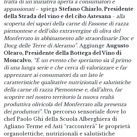
tratta di un’iniziativa aperta a consumatori e
appassionati
– spiega
Stefano Chiarlo, Presidente
della Strada del vino e del cibo Astesana
-
alla
scoperta dei sapori della carne di Fassone di razza
piemontese e dell’olio extravergine di oliva del
Monferrato in abbinamento alle straordinarie Doc e
Docg delle Terre di Aleramo”
. Aggiunge
Augusto
Olearo, Presidente della Bottega del Vino di
Moncalvo
,
“È un evento che speriamo sia il primo
di una lunga serie e che cerca di valorizzare e far
apprezzare ai consumatori da un lato le
caratteristiche qualitative nutrizionali e salutistiche
della carne di razza Piemontese e, dall’altro, far
scoprire nel nostro territorio la nuova realtà
produttiva olivicola del Monferrato alla presenza
dei produttori”
. Un percorso sensoriale dove lo
chef Paolo Ghi della Scuola Alberghiera di
Agliano Terme ed Asti “racconterà” le proprietà
organolettiche, nutrizionali e salutistiche