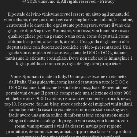
@
2026 vinievino.it. All rights reserved. -
Privacy
Il portale del vino vinievino.it vuol essere un aiuto agli amanti del
vino italiano, dove potranno cercare i migliori vini italiani, le cantine,
i ristoranti e le enoteche. ogni utente pu&ograve; votare il vino che
gli piace di pi&ugrave;. Spumanti, vini rossi, vini bianchi e rosati:
quali scegliere per un pranzo o una cena, come degustarli, come
abbinarli ai primi, ai secondi, ai dolci. Una guida degli utenti alla
degustazione con descrizioni tecniche e video-presentazioni. Una
guida vini completa ed esaustiva a tutte le DOC e DOCg italiane,
tantissime le etichette consigliate. Dove non indicato le immagini e i
loghi pubblicati sono copyright dei legittimi proprietari
Vini e Spumanti made in Italy. Un'ampia selezione di etichette
dall'Italia. Una guida vini completa ed esaustiva a tutte le DOC e
DOCG italiane, tantissime le etichette consigliate. Benvenuto nel
portale vini e vino! Il portale comprende una selezione di oltre 900
etichette e oltre 9000 cantine, ristoranti ed enoteche: articoli, news,
top 10, l'esperto, forum, blog, store e schede dei migliori vini italiani,
comodamente da casa tua via internet non mai stato cos&igrave;
facile avere una guida online di informazione enogastronomica!
Sfoglia il nostro catalogo di pregiati vini rossi, vini bianchi, vini
rosati, vini spumanti e vini da dessert; naviga per regione,
produttore, denominazione, annata, oppure usa la ricerca prodotti