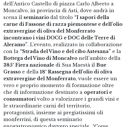
dell'Antico Castello di piazza Carlo Alberto a
Moncalvo, in provincia di Asti, dove andrà in
scena il
seminario
dal titolo
“I sapori della
carne di Fassone di razza piemontese e dell’olio
extravergine di oliva del Monferrato
incontrano i vini DOCG e DOC delle Terre di
Aleramo”
. L’evento, realizzato in collaborazione
con la
“Strada del Vino e del cibo Astesana”
e la
Bottega del Vino di Moncalvo
nell’ambito della
385° Fiera nazionale
di Sua Maestà il
Bue
Grasso
e della
18° Rassegna dell’olio di oliva
extravergine del Monferrato
, vuole essere un
vero e proprio momento di formazione oltre
che di informazione destinato a
operatori e
consumatori
volto a valorizzare i grandi vini e
le straordinarie carni del territorio,
protagonisti, insieme ai pregiatissimi oli
monferrini, di questa seminario
enogastronomico davvero speciale.
“Come