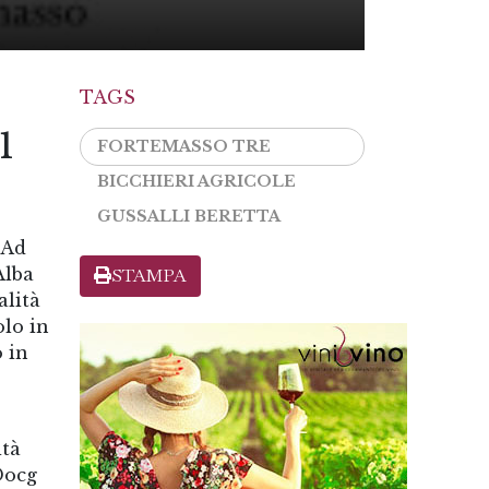
TAGS
1
FORTEMASSO TRE
BICCHIERI AGRICOLE
GUSSALLI BERETTA
 Ad
Alba
STAMPA
alità
olo in
o in
ità
Docg