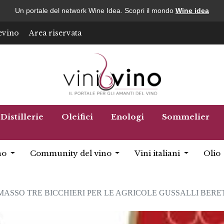
Un portale del network Wine Idea. Scopri il mondo
Wine idea
evino
Area riservata
Distillerie
Oleifici
Enologi
Sommelier
no
Community del vino
Vini italiani
Olio
ASSO TRE BICCHIERI PER LE AGRICOLE GUSSALLI BERE