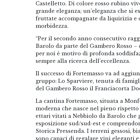
Castelletto. Di colore rosso rubino vivo
grande eleganza; un’eleganza che si e
fruttate accompagnate da liquirizia e 
morbidezza.
“Per il secondo anno consecutivo rag
Barolo da parte del Gambero Rosso – 
per noi è motivo di profonda soddisfaz
sempre alla ricerca dell’eccellenza.
Il successo di Fortemasso va ad aggiun
gruppo: Lo Sparviere, tenuta di famigli
del Gambero Rosso il Franciacorta Do
La cantina Fortemasso, situata a Monfor
moderna che nasce nel pieno rispetto d
ettari vitati a Nebbiolo da Barolo che 
esposizione sud/sud-est e comprendono
Storica Pressenda. I terreni gessosi, bi
sono capaci di regalare vini eleganti e