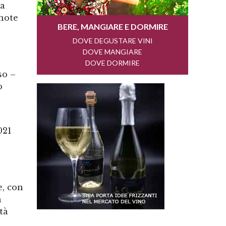
ua
 note
so –
o
021
e, con
a
tà