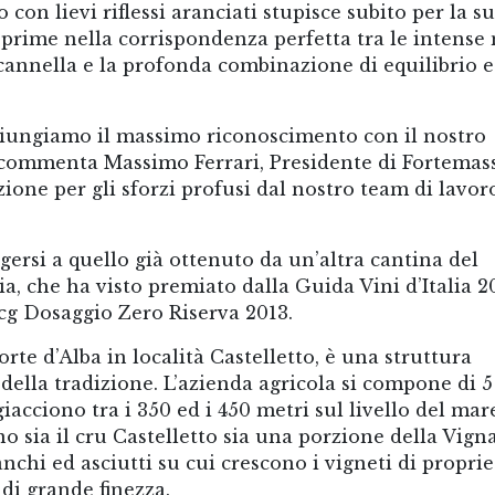
 con lievi riflessi aranciati stupisce subito per la s
sprime nella corrispondenza perfetta tra le intense
cannella e la profonda combinazione di equilibrio e
giungiamo il massimo riconoscimento con il nostro
commenta Massimo Ferrari, Presidente di Fortemas
ione per gli sforzi profusi dal nostro team di lavor
gersi a quello già ottenuto da un’altra cantina del
a, che ha visto premiato dalla Guida Vini d’Italia 2
cg Dosaggio Zero Riserva 2013.
te d’Alba in località Castelletto, è una struttura
ella tradizione. L’azienda agricola si compone di 5
giacciono tra i 350 ed i 450 metri sul livello del mar
 sia il cru Castelletto sia una porzione della Vign
anchi ed asciutti su cui crescono i vigneti di proprie
 di grande finezza.