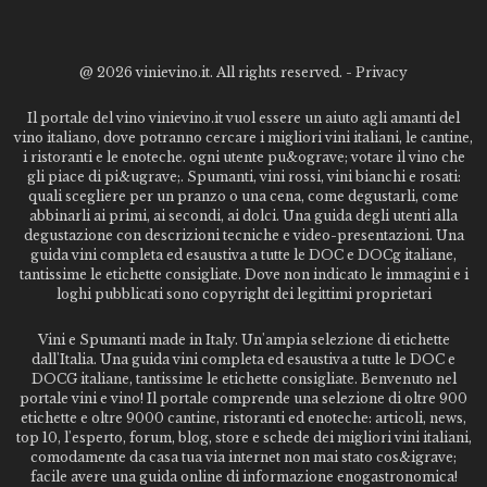
@
2026 vinievino.it. All rights reserved. -
Privacy
Il portale del vino vinievino.it vuol essere un aiuto agli amanti del
vino italiano, dove potranno cercare i migliori vini italiani, le cantine,
i ristoranti e le enoteche. ogni utente pu&ograve; votare il vino che
gli piace di pi&ugrave;. Spumanti, vini rossi, vini bianchi e rosati:
quali scegliere per un pranzo o una cena, come degustarli, come
abbinarli ai primi, ai secondi, ai dolci. Una guida degli utenti alla
degustazione con descrizioni tecniche e video-presentazioni. Una
guida vini completa ed esaustiva a tutte le DOC e DOCg italiane,
tantissime le etichette consigliate. Dove non indicato le immagini e i
loghi pubblicati sono copyright dei legittimi proprietari
Vini e Spumanti made in Italy. Un'ampia selezione di etichette
dall'Italia. Una guida vini completa ed esaustiva a tutte le DOC e
DOCG italiane, tantissime le etichette consigliate. Benvenuto nel
portale vini e vino! Il portale comprende una selezione di oltre 900
etichette e oltre 9000 cantine, ristoranti ed enoteche: articoli, news,
top 10, l'esperto, forum, blog, store e schede dei migliori vini italiani,
comodamente da casa tua via internet non mai stato cos&igrave;
facile avere una guida online di informazione enogastronomica!