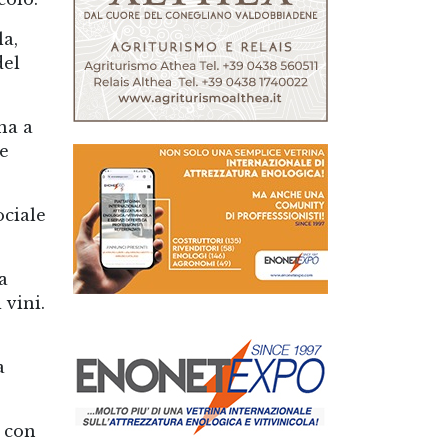
la,
del
na a
le
ociale
a
 vini.
a
, con