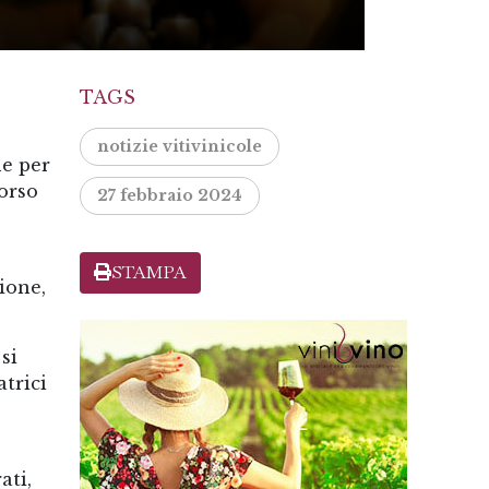
TAGS
notizie vitivinicole
ne per
corso
27 febbraio 2024
STAMPA
ione,
si
atrici
ati,