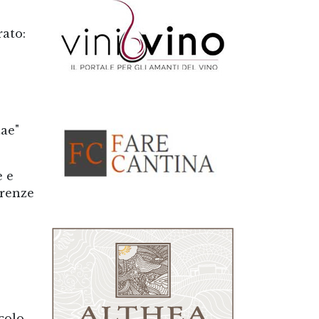
rato:
tae"
e e
erenze
e
colo.