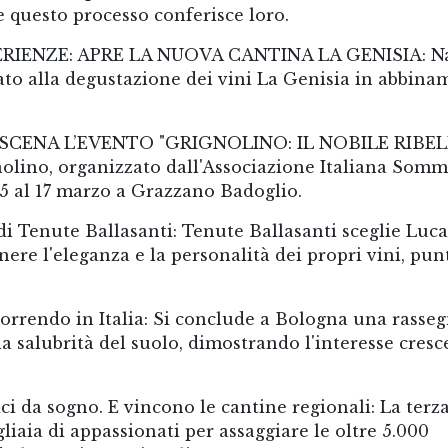
 questo processo conferisce loro.
IENZE: APRE LA NUOVA CANTINA LA GENISIA: Na
cato alla degustazione dei vini La Genisia in abbin
ENA L’EVENTO "GRIGNOLINO: IL NOBILE RIBELL
nolino, organizzato dall'Associazione Italiana Somm
 15 al 17 marzo a Grazzano Badoglio.
i Tenute Ballasanti: Tenute Ballasanti sceglie Luca
e l'eleganza e la personalità dei propri vini, pu
correndo in Italia: Si conclude a Bologna una rasse
la salubrità del suolo, dimostrando l'interesse cresc
ci da sogno. E vincono le cantine regionali: La terz
iaia di appassionati per assaggiare le oltre 5.000