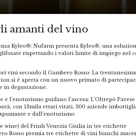
li amanti del vino
 pensa Kyleo®: Nufarm presenta Kyleo®, una soluzio
glifosate rispettando i valori limite di impiego nel 
iori vini secondo il Gambero Rosso: La trentunesima
tion si è aperta con un nuovo primato di partecipaz
te in degustazione.
 e l'enoturismo guidano l'ascesa: L'Oltrepò Pavese 
ntà, con 13mila ettari vitati, 300 aziende imbottigli
o spumante e dall'enoturismo.
e wine) del Friuli Venezia Giulia in tre etichette
o Rosso premia tre etichette di vini bianchi macer