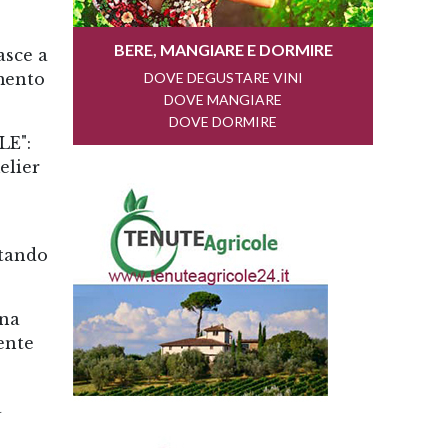
sce a
amento
E":
elier
ntando
gna
ente
a