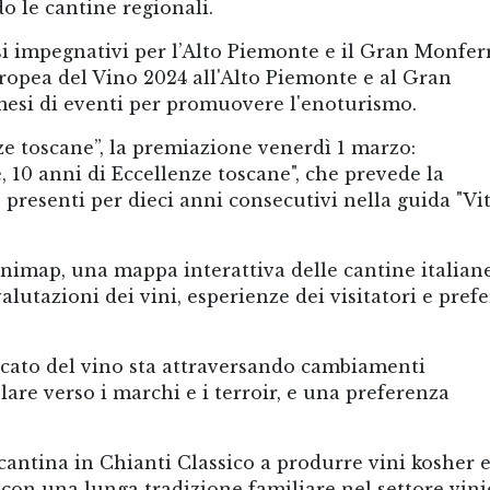
o le cantine regionali.
i impegnativi per l’Alto Piemonte e il Gran Monfer
Europea del Vino 2024 all'Alto Piemonte e al Gran
mesi di eventi per promuovere l'enoturismo.
nze toscane”, la premiazione venerdì 1 marzo:
 10 anni di Eccellenze toscane", che prevede la
 presenti per dieci anni consecutivi nella guida "Vi
imap, una mappa interattiva delle cantine italian
valutazioni dei vini, esperienze dei visitatori e pref
rcato del vino sta attraversando cambiamenti
olare verso i marchi e i terroir, e una preferenza
 cantina in Chianti Classico a produrre vini kosher 
e con una lunga tradizione familiare nel settore vini