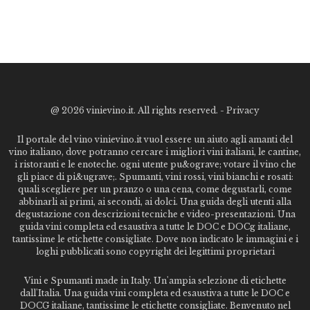
@
2026 vinievino.it. All rights reserved. -
Privacy
Il portale del vino vinievino.it vuol essere un aiuto agli amanti del
vino italiano, dove potranno cercare i migliori vini italiani, le cantine,
i ristoranti e le enoteche. ogni utente pu&ograve; votare il vino che
gli piace di pi&ugrave;. Spumanti, vini rossi, vini bianchi e rosati:
quali scegliere per un pranzo o una cena, come degustarli, come
abbinarli ai primi, ai secondi, ai dolci. Una guida degli utenti alla
degustazione con descrizioni tecniche e video-presentazioni. Una
guida vini completa ed esaustiva a tutte le DOC e DOCg italiane,
tantissime le etichette consigliate. Dove non indicato le immagini e i
loghi pubblicati sono copyright dei legittimi proprietari
Vini e Spumanti made in Italy. Un'ampia selezione di etichette
dall'Italia. Una guida vini completa ed esaustiva a tutte le DOC e
DOCG italiane, tantissime le etichette consigliate. Benvenuto nel